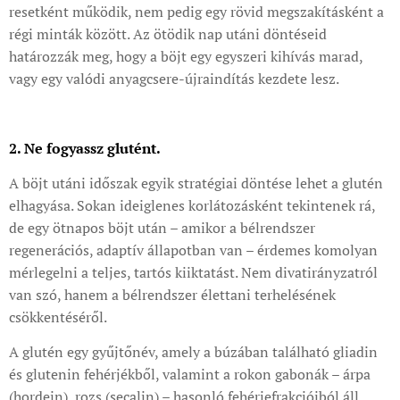
resetként működik, nem pedig egy rövid megszakításként a
régi minták között. Az ötödik nap utáni döntéseid
határozzák meg, hogy a böjt egy egyszeri kihívás marad,
vagy egy valódi anyagcsere-újraindítás kezdete lesz.
2. Ne fogyassz glutént.
A böjt utáni időszak egyik stratégiai döntése lehet a glutén
elhagyása. Sokan ideiglenes korlátozásként tekintenek rá,
de egy ötnapos böjt után – amikor a bélrendszer
regenerációs, adaptív állapotban van – érdemes komolyan
mérlegelni a teljes, tartós kiiktatást. Nem divatirányzatról
van szó, hanem a bélrendszer élettani terhelésének
csökkentéséről.
A glutén egy gyűjtőnév, amely a búzában található gliadin
és glutenin fehérjékből, valamint a rokon gabonák – árpa
(hordein), rozs (secalin) – hasonló fehérjefrakcióiból áll.