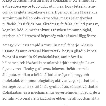
A kép azonban nem áll meg a cöliákiánál. Az elmúlt két
évtizedben egyre több adat utal arra, hogy létezik nem-
cöliákiás gluténérzékenység is. Ilyenkor nincs klasszikus
autoimmun bélboholy-károsodás, mégis jelentkezhet
puffadás, hasi fájdalom, fáradtság, fejfájás, ízületi panasz,
kognitív köd. A mechanizmus részben immunológiai,
részben a béláteresztő képesség változásával függ össze.
Az egyik kulcsszereplő a zonulin nevű fehérje. Alessio
Fasano és munkatársai kimutatták, hogy a gliadin képes
fokozni a zonulin felszabadulását, ami növeli a
bélhámsejtek közötti kapcsolatok átjárhatóságát. Ez az
úgynevezett "leaky gut", azaz fokozott béláteresztés
állapota. Amikor a bélfal átjárhatósága nő, nagyobb
molekulák és immunológiailag aktív anyagok juthatnak a
keringésbe, ami szisztémás gyulladásos választ válthat ki.
Cöliákiában ez a mechanizmus egyértelműen igazolt, de a
zonulin-útvonal nem kizárólag ebben az állapotban aktív.