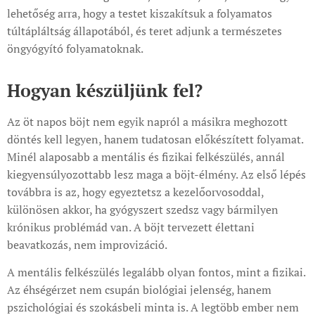
lehetőség arra, hogy a testet kiszakítsuk a folyamatos
túltápláltság állapotából, és teret adjunk a természetes
öngyógyító folyamatoknak.
Hogyan készüljünk fel?
Az öt napos böjt nem egyik napról a másikra meghozott
döntés kell legyen, hanem tudatosan előkészített folyamat.
Minél alaposabb a mentális és fizikai felkészülés, annál
kiegyensúlyozottabb lesz maga a böjt-élmény. Az első lépés
továbbra is az, hogy egyeztetsz a kezelőorvosoddal,
különösen akkor, ha gyógyszert szedsz vagy bármilyen
krónikus problémád van. A böjt tervezett élettani
beavatkozás, nem improvizáció.
A mentális felkészülés legalább olyan fontos, mint a fizikai.
Az éhségérzet nem csupán biológiai jelenség, hanem
pszichológiai és szokásbeli minta is. A legtöbb ember nem