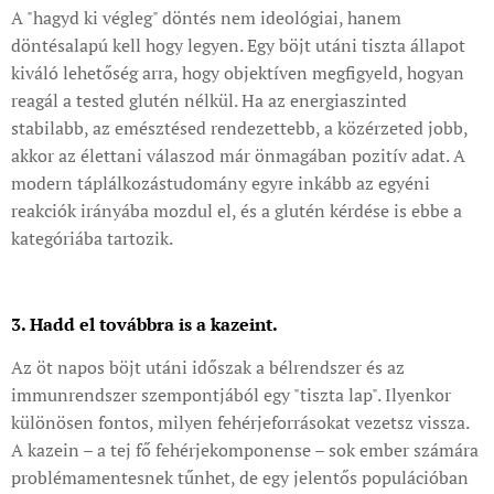
A "hagyd ki végleg" döntés nem ideológiai, hanem
döntésalapú kell hogy legyen. Egy böjt utáni tiszta állapot
kiváló lehetőség arra, hogy objektíven megfigyeld, hogyan
reagál a tested glutén nélkül. Ha az energiaszinted
stabilabb, az emésztésed rendezettebb, a közérzeted jobb,
akkor az élettani válaszod már önmagában pozitív adat. A
modern táplálkozástudomány egyre inkább az egyéni
reakciók irányába mozdul el, és a glutén kérdése is ebbe a
kategóriába tartozik.
3. Hadd el továbbra is a kazeint.
Az öt napos böjt utáni időszak a bélrendszer és az
immunrendszer szempontjából egy "tiszta lap". Ilyenkor
különösen fontos, milyen fehérjeforrásokat vezetsz vissza.
A kazein – a tej fő fehérjekomponense – sok ember számára
problémamentesnek tűnhet, de egy jelentős populációban