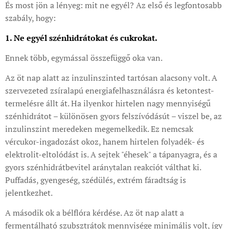
És most jön a lényeg: mit ne egyél? Az első és legfontosabb
szabály, hogy:
1. Ne egyél szénhidrátokat és cukrokat.
Ennek több, egymással összefüggő oka van.
Az öt nap alatt az inzulinszinted tartósan alacsony volt. A
szervezeted zsíralapú energiafelhasználásra és ketontest-
termelésre állt át. Ha ilyenkor hirtelen nagy mennyiségű
szénhidrátot – különösen gyors felszívódásút – viszel be, az
inzulinszint meredeken megemelkedik. Ez nemcsak
vércukor-ingadozást okoz, hanem hirtelen folyadék- és
elektrolit-eltolódást is. A sejtek "éhesek" a tápanyagra, és a
gyors szénhidrátbevitel aránytalan reakciót válthat ki.
Puffadás, gyengeség, szédülés, extrém fáradtság is
jelentkezhet.
A második ok a bélflóra kérdése. Az öt nap alatt a
fermentálható szubsztrátok mennyisége minimális volt, így