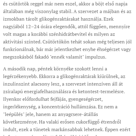
és csütörtök reggel már nem eszel, akkor a böjt első napja
általában még viszonylag stabil. A szervezet a májban és az
izmokban tárolt glikogénraktárakat használja. Ezek
nagyjából 12–24 órára elegendők, attól függően, mennyire
volt magas a korábbi szénhidrátbevitel és milyen az
aktivitási szinted. Csütörtökön tehát sokan még teljesen jól
funkcionálnak, bár már jelentkezhet enyhe éhségérzet vagy
megszokásból fakadó "ennék valamit" impulzus.
A második nap, péntek környéke szokott lenni a
legérzékenyebb. Ekkorra a glikogénraktárak kiürülnek, az
inzulinszint alacsony lesz, a szervezet intenzíven áll át
zsíralapú energiafelhasználásra és ketontest-termelésre.
Ilyenkor előfordulhat fejfájás, gyengeségérzet,
ingerlékenység, a koncentráció hullámzása. Ez nem a
"leépülés" jele, hanem az anyagcsere-átállás
következménye. Ha valaki erősen cukorfüggő étrendről
indult, ezek a tünetek markánsabbak lehetnek. Éppen ezért