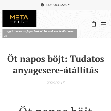
+421 903 222 071
...egy év múlva azt fogod kívánni, bárcsak ma kezdted volna
el!
Öt napos böjt: Tudatos
anyagcsere-átállítás
2026.02.15