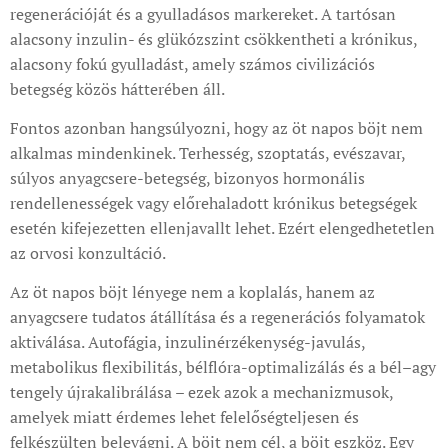
regenerációját és a gyulladásos markereket. A tartósan
alacsony inzulin- és glükózszint csökkentheti a krónikus,
alacsony fokú gyulladást, amely számos civilizációs
betegség közös hátterében áll.
Fontos azonban hangsúlyozni, hogy az öt napos böjt nem
alkalmas mindenkinek. Terhesség, szoptatás, evészavar,
súlyos anyagcsere-betegség, bizonyos hormonális
rendellenességek vagy előrehaladott krónikus betegségek
esetén kifejezetten ellenjavallt lehet. Ezért elengedhetetlen
az orvosi konzultáció.
Az öt napos böjt lényege nem a koplalás, hanem az
anyagcsere tudatos átállítása és a regenerációs folyamatok
aktiválása. Autofágia, inzulinérzékenység-javulás,
metabolikus flexibilitás, bélflóra-optimalizálás és a bél–agy
tengely újrakalibrálása – ezek azok a mechanizmusok,
amelyek miatt érdemes lehet felelőségteljesen és
felkészülten belevágni. A böjt nem cél, a böjt eszköz. Egy