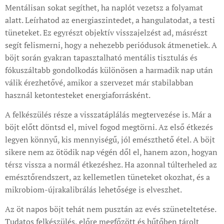
Mentálisan sokat segíthet, ha naplót vezetsz a folyamat
alatt. Leírhatod az energiaszintedet, a hangulatodat, a testi
tüneteket. Ez egyrészt objektív visszajelzést ad, másrészt
segít felismerni, hogy a nehezebb periódusok átmenetiek. A
böjt során gyakran tapasztalható mentális tisztulás és
fókuszáltabb gondolkodás különösen a harmadik nap után
válik érezhetővé, amikor a szervezet már stabilabban
használ ketontesteket energiaforrásként.
A felkészülés része a visszatáplálás megtervezése is. Már a
böjt előtt döntsd el, mivel fogod megtörni. Az első étkezés
legyen könnyű, kis mennyiségű, jól emészthető étel. A böjt
sikere nem az ötödik nap végén dől el, hanem azon, hogyan
térsz vissza a normál étkezéshez. Ha azonnal túlterheled az
emésztőrendszert, az kellemetlen tüneteket okozhat, és a
mikrobiom-újrakalibrálás lehetősége is elveszhet.
Az öt napos böjt tehát nem pusztán az evés szüneteltetése.
Tudatos felkészülés, előre megfőzött és hűtőben tárolt