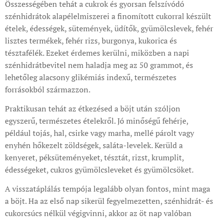
Összességében tehát a cukrok és gyorsan felszívódó
szénhidrátok alapélelmiszerei a finomított cukorral készült
ételek, édességek, sütemények, üdítők, gyümölcslevek, fehér
lisztes termékek, fehér rizs, burgonya, kukorica és
tésztafélék. Ezeket érdemes kerülni, miközben a napi
szénhidrátbevitel nem haladja meg az 50 grammot, és
lehetőleg alacsony glikémiás indexű, természetes
forrásokból származzon.
Praktikusan tehát az étkezésed a böjt után szóljon
egyszerű, természetes ételekről. Jó minőségű fehérje,
például tojás, hal, csirke vagy marha, mellé párolt vagy
enyhén hőkezelt zöldségek, saláta-levelek. Kerüld a
kenyeret, péksüteményeket, tésztát, rizst, krumplit,
édességeket, cukros gyümölcsleveket és gyümölcsöket.
A visszatáplálás tempója legalább olyan fontos, mint maga
a böjt. Ha az első nap sikerül fegyelmezetten, szénhidrát- és
cukorcsúcs nélkül végigvinni, akkor az öt nap valóban