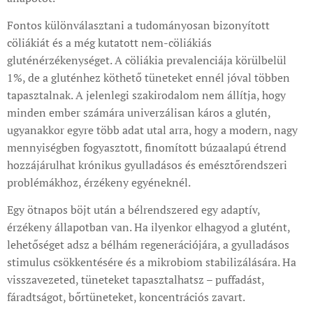
Fontos különválasztani a tudományosan bizonyított
cöliákiát és a még kutatott nem-cöliákiás
gluténérzékenységet. A cöliákia prevalenciája körülbelül
1%, de a gluténhez köthető tüneteket ennél jóval többen
tapasztalnak. A jelenlegi szakirodalom nem állítja, hogy
minden ember számára univerzálisan káros a glutén,
ugyanakkor egyre több adat utal arra, hogy a modern, nagy
mennyiségben fogyasztott, finomított búzaalapú étrend
hozzájárulhat krónikus gyulladásos és emésztőrendszeri
problémákhoz, érzékeny egyéneknél.
Egy ötnapos böjt után a bélrendszered egy adaptív,
érzékeny állapotban van. Ha ilyenkor elhagyod a glutént,
lehetőséget adsz a bélhám regenerációjára, a gyulladásos
stimulus csökkentésére és a mikrobiom stabilizálására. Ha
visszavezeted, tüneteket tapasztalhatsz – puffadást,
fáradtságot, bőrtüneteket, koncentrációs zavart.