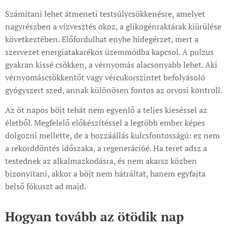
Számítani lehet átmeneti testsúlycsökkenésre, amelyet
nagyrészben a vízvesztés okoz, a glikogénraktárak kiürülése
következtében. Előfordulhat enyhe hidegérzet, mert a
szervezet energiatakarékos üzemmódba kapcsol. A pulzus
gyakran kissé csökken, a vérnyomás alacsonyabb lehet. Aki
vérnyomáscsökkentőt vagy vércukorszintet befolyásoló
gyógyszert szed, annak különösen fontos az orvosi kontroll.
Az öt napos böjt tehát nem egyenlő a teljes kieséssel az
életből. Megfelelő előkészítéssel a legtöbb ember képes
dolgozni mellette, de a hozzáállás kulcsfontosságú: ez nem
a rekorddöntés időszaka, a regenerációé. Ha teret adsz a
testednek az alkalmazkodásra, és nem akarsz közben
bizonyítani, akkor a böjt nem hátráltat, hanem egyfajta
belső fókuszt ad majd.
Hogyan tovább az ötödik nap