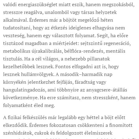
valódi energiaszükséglet miatt eszik, hanem megszokásból,
stresszre reagálva, unalomból vagy társas helyzetek
alkalmával. Érdemes már a böjtöt megelőző héten
tudatosítani, hogy az étkezés ideiglenes elhagyása nem
veszteség, hanem egy választott folyamat. Segít, ha előre
tisztázod magadban a miértjeidet: sejtszintű regeneráció,
metabolikus újrakalibrálás, bélflóra-rendezés, mentális
tisztulás. Ha a cél világos, a nehezebb pillanatok
kezelhetőbbek lesznek. Fontos elfogadni azt is, hogy
lesznek hullámvölgyek. A második–harmadik nap
környékén jelentkezhet fejfájás, fáradtság vagy
hangulatingadozás, ami többnyire az anyagcsere-átállás
következménye. Ha erre számítasz, nem stresszként, hanem
folyamatként éled meg.
A fizikai felkészülés már legalább egy héttel a böjt előtt
elkezdődik. Érdemes fokozatosan csökkenteni a finomított
szénhidrátok, cukrok és feldolgozott élelmiszerek