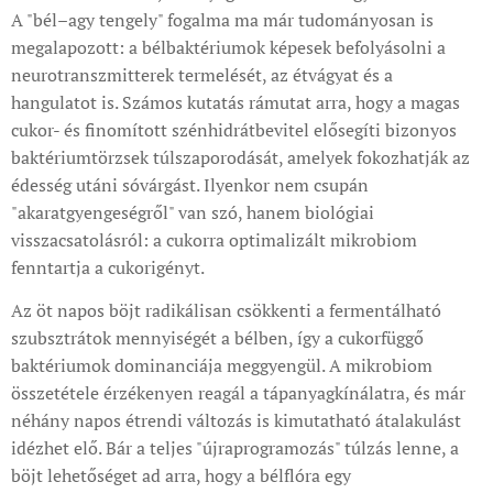
A "bél–agy tengely" fogalma ma már tudományosan is
megalapozott: a bélbaktériumok képesek befolyásolni a
neurotranszmitterek termelését, az étvágyat és a
hangulatot is. Számos kutatás rámutat arra, hogy a magas
cukor- és finomított szénhidrátbevitel elősegíti bizonyos
baktériumtörzsek túlszaporodását, amelyek fokozhatják az
édesség utáni sóvárgást. Ilyenkor nem csupán
"akaratgyengeségről" van szó, hanem biológiai
visszacsatolásról: a cukorra optimalizált mikrobiom
fenntartja a cukorigényt.
Az öt napos böjt radikálisan csökkenti a fermentálható
szubsztrátok mennyiségét a bélben, így a cukorfüggő
baktériumok dominanciája meggyengül. A mikrobiom
összetétele érzékenyen reagál a tápanyagkínálatra, és már
néhány napos étrendi változás is kimutatható átalakulást
idézhet elő. Bár a teljes "újraprogramozás" túlzás lenne, a
böjt lehetőséget ad arra, hogy a bélflóra egy