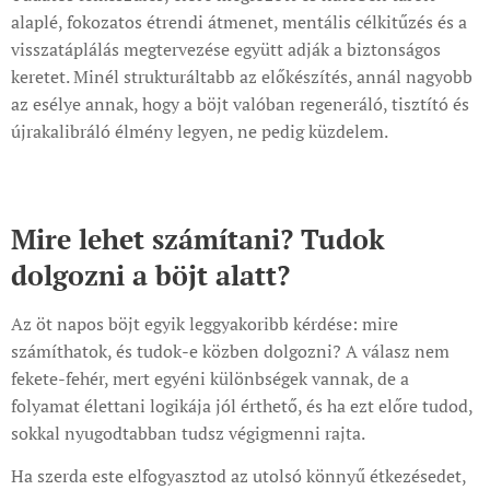
alaplé, fokozatos étrendi átmenet, mentális célkitűzés és a
visszatáplálás megtervezése együtt adják a biztonságos
keretet. Minél strukturáltabb az előkészítés, annál nagyobb
az esélye annak, hogy a böjt valóban regeneráló, tisztító és
újrakalibráló élmény legyen, ne pedig küzdelem.
Mire lehet számítani? Tudok
dolgozni a böjt alatt?
Az öt napos böjt egyik leggyakoribb kérdése: mire
számíthatok, és tudok-e közben dolgozni? A válasz nem
fekete-fehér, mert egyéni különbségek vannak, de a
folyamat élettani logikája jól érthető, és ha ezt előre tudod,
sokkal nyugodtabban tudsz végigmenni rajta.
Ha szerda este elfogyasztod az utolsó könnyű étkezésedet,