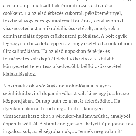
a cukorra optimalizált baktériumtörzsek aktivitása
csökkent. Ha az első étkezés cukorral, péksüteménnyel,
tésztával vagy édes gyümölccsel történik, azzal azonnal
visszaeteted azt a mikrobiális összetételt, amelynek a
dominanciáját éppen csökkenteni próbáltad. A böjt egyik
legnagyobb hozadéka éppen az, hogy esélyt ad a mikrobiom
újrakalibrálására. Ha az első napokban fehérje- és
természetes zsíralapú ételeket választasz, stabilabb
környezetet teremtesz a kedvezőbb bélflóra-összetétel
kialakulásához.
A harmadik ok a sóvárgás neurobiológiája. A gyors
szénhidrátbevitel dopaminválaszt vált ki az agy jutalmazó
központjában. Öt nap után ez a hatás felerősödhet. Ha
ilyenkor cukorral töröd meg a böjtöt, könnyen
visszacsúszhatsz abba a vércukor-hullámvasútba, amelyből
éppen kiszálltál. A stabil energiaszint helyett újra jönnek az
ingadozások, az éhségrohamok, az "ennék még valamit"