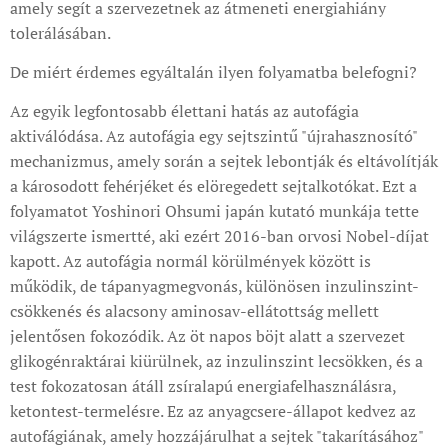
amely segít a szervezetnek az átmeneti energiahiány
tolerálásában.
De miért érdemes egyáltalán ilyen folyamatba belefogni?
Az egyik legfontosabb élettani hatás az autofágia
aktiválódása. Az autofágia egy sejtszintű "újrahasznosító"
mechanizmus, amely során a sejtek lebontják és eltávolítják
a károsodott fehérjéket és elöregedett sejtalkotókat. Ezt a
folyamatot Yoshinori Ohsumi japán kutató munkája tette
világszerte ismertté, aki ezért 2016-ban orvosi Nobel-díjat
kapott. Az autofágia normál körülmények között is
működik, de tápanyagmegvonás, különösen inzulinszint-
csökkenés és alacsony aminosav-ellátottság mellett
jelentősen fokozódik. Az öt napos böjt alatt a szervezet
glikogénraktárai kiürülnek, az inzulinszint lecsökken, és a
test fokozatosan átáll zsíralapú energiafelhasználásra,
ketontest-termelésre. Ez az anyagcsere-állapot kedvez az
autofágiának, amely hozzájárulhat a sejtek "takarításához"