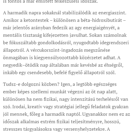
is fontos a már említett felkészülési időszak.
A harmadik napra sokaknál stabilizálódik az energiaszint.
Amikor a ketontestek – különösen a béta-hidroxibutirát –
már jelentős arányban fedezik az agy energiaigényét, a
mentális tisztaság kifejezetten javulhat. Sokan számolnak
be fókuszáltabb gondolkodásról, nyugodtabb idegrendszeri
állapotról. A vércukorszint-ingadozás megszűnése
önmagában is kiegyensúlyozottabb közérzetet adhat. A
negyedik–ötödik nap általában már kevésbé az éhségről,
inkább egy csendesebb, befelé figyelő állapotról szól.
Tudsz-e dolgozni közben? Igen, a legtöbb egészséges
ember képes szellemi munkát végezni az öt nap alatt,
különösen ha nem fizikai, nagy intenzitású terhelésről van
szó. Irodai, kreatív vagy stratégiai jellegű feladatok gyakran
jól mennek, főleg a harmadik naptól. Ugyanakkor nem ez az
időszak alkalmas extrém fizikai teljesítményre, hosszú,
stresszes tárgyalásokra vagy versenyhelyzetekre. A