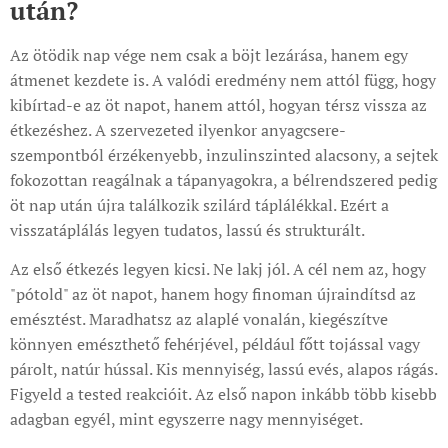
után?
Az ötödik nap vége nem csak a böjt lezárása, hanem egy
átmenet kezdete is. A valódi eredmény nem attól függ, hogy
kibírtad-e az öt napot, hanem attól, hogyan térsz vissza az
étkezéshez. A szervezeted ilyenkor anyagcsere-
szempontból érzékenyebb, inzulinszinted alacsony, a sejtek
fokozottan reagálnak a tápanyagokra, a bélrendszered pedig
öt nap után újra találkozik szilárd táplálékkal. Ezért a
visszatáplálás legyen tudatos, lassú és strukturált.
Az első étkezés legyen kicsi. Ne lakj jól. A cél nem az, hogy
"pótold" az öt napot, hanem hogy finoman újraindítsd az
emésztést. Maradhatsz az alaplé vonalán, kiegészítve
könnyen emészthető fehérjével, például főtt tojással vagy
párolt, natúr hússal. Kis mennyiség, lassú evés, alapos rágás.
Figyeld a tested reakcióit. Az első napon inkább több kisebb
adagban egyél, mint egyszerre nagy mennyiséget.