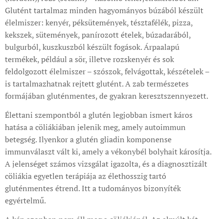
Glutént tartalmaz minden hagyományos búzából készült
élelmiszer: kenyér, péksütemények, tésztafélék, pizza,
kekszek, sütemények, panírozott ételek, búzadarából,
bulgurból, kuszkuszból készült fogások. Árpaalapú
termékek, például a sör, illetve rozskenyér és sok
feldolgozott élelmiszer – szószok, felvágottak, készételek –
is tartalmazhatnak rejtett glutént. A zab természetes
formájában gluténmentes, de gyakran keresztszennyezett.
Élettani szempontból a glutén legjobban ismert káros
hatása a cöliákiában jelenik meg, amely autoimmun
betegség. Ilyenkor a glutén gliadin komponense
immunválaszt vált ki, amely a vékonybél bolyhait károsítja.
A jelenséget számos vizsgálat igazolta, és a diagnosztizált
cöliákia egyetlen terápiája az élethosszig tartó
gluténmentes étrend. Itt a tudományos bizonyíték
egyértelmű.