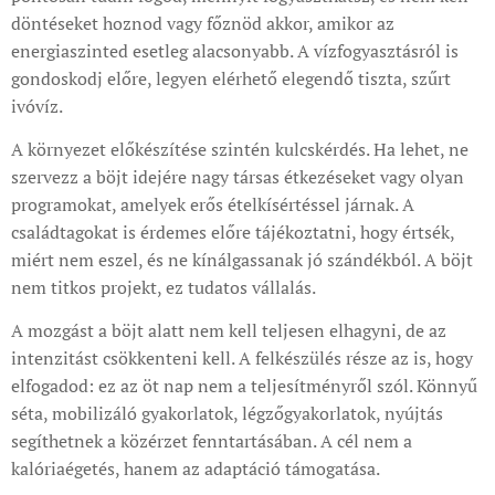
döntéseket hoznod vagy főznöd akkor, amikor az
energiaszinted esetleg alacsonyabb. A vízfogyasztásról is
gondoskodj előre, legyen elérhető elegendő tiszta, szűrt
ivóvíz.
A környezet előkészítése szintén kulcskérdés. Ha lehet, ne
szervezz a böjt idejére nagy társas étkezéseket vagy olyan
programokat, amelyek erős ételkísértéssel járnak. A
családtagokat is érdemes előre tájékoztatni, hogy értsék,
miért nem eszel, és ne kínálgassanak jó szándékból. A böjt
nem titkos projekt, ez tudatos vállalás.
A mozgást a böjt alatt nem kell teljesen elhagyni, de az
intenzitást csökkenteni kell. A felkészülés része az is, hogy
elfogadod: ez az öt nap nem a teljesítményről szól. Könnyű
séta, mobilizáló gyakorlatok, légzőgyakorlatok, nyújtás
segíthetnek a közérzet fenntartásában. A cél nem a
kalóriaégetés, hanem az adaptáció támogatása.