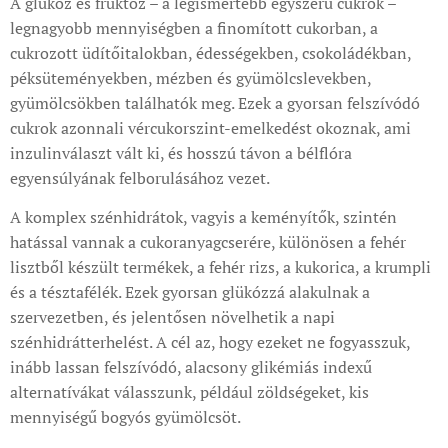
A glükóz és fruktóz – a legismertebb egyszerű cukrok –
legnagyobb mennyiségben a finomított cukorban, a
cukrozott üdítőitalokban, édességekben, csokoládékban,
péksüteményekben, mézben és gyümölcslevekben,
gyümölcsökben találhatók meg. Ezek a gyorsan felszívódó
cukrok azonnali vércukorszint-emelkedést okoznak, ami
inzulinválaszt vált ki, és hosszú távon a bélflóra
egyensúlyának felborulásához vezet.
A komplex szénhidrátok, vagyis a keményítők, szintén
hatással vannak a cukoranyagcserére, különösen a fehér
lisztből készült termékek, a fehér rizs, a kukorica, a krumpli
és a tésztafélék. Ezek gyorsan glükózzá alakulnak a
szervezetben, és jelentősen növelhetik a napi
szénhidrátterhelést. A cél az, hogy ezeket ne fogyasszuk,
inább lassan felszívódó, alacsony glikémiás indexű
alternatívákat válasszunk, például zöldségeket, kis
mennyiségű bogyós gyümölcsöt.