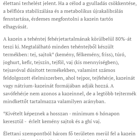
élettani terhelést jelent. Ha a célod a gyulladás csökkentése,
a bélflóra stabilizálása és a metabolikus újrakalibrálás
fenntartása, érdemes megfontolni a kazein tartós
elhagyását.
A kazein a tehéntej fehérjetartalmának körülbelül 80%-át
teszi ki. Megtalálható minden tehéntejből készült
termékben: tej, sajtok* (kemény, félkemény, friss), túró,
joghurt, kefir, tejszín, tejföl, vaj (kis mennyiségben),
tejsavóval dúsított termékekben, valamint számos
feldolgozott élelmiszerben, ahol tejpor, tejfehérje, kazeinát
vagy nátrium-kazeinát formájában adják hozzá. A
savófehérje nem azonos a kazeinnel, de a legtöbb tejtermék
mindkettőt tartalmazza valamilyen arányban.
*Kivételt képeznek a hosszan - minimum 6 hónapon
keresztül - érlelt kemény sajtok és a ghí vaj.
Élettani szempontból három fő területen merül fel a kazein