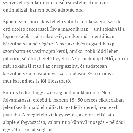
szervezet ilyenkor nem külső csúcsteljesítményre
optimalizál, hanem belső adaptációra.
Éppen ezért praktikus lehet csütörtökön kezdeni, szerda
esti utolsó étkezéssel. Így a második nap – ami sokaknál a
legnehezebb – péntekre esik, amikor már mentálisan
készülhetsz a hétvégére. A harmadik és negyedik nap
szombatra és vasárnapra kerül, amikor több időd lehet
pihenni, sétálni, befelé figyelni. Az ötödik nap hétfő, amikor
már sokaknál stabil az energiaszint, és tudatosan
készülhetsz a másnapi visszatáplálásra. Ez a ritmus a
munkarendhez is jól illeszthető.
Fontos tudni, hogy az éhség hullámokban jön. Nem
folyamatosan erősödik, hanem 15–30 perces ciklusokban
jelentkezik, majd elmúlik. Ha ezt felismered, nem esel
pánikba. A megfelelő vízfogyasztás, az előre elkészített
alaplé elfogyasztása, valamint a könnyű mozgás – például
egy séta – sokat segíthet.