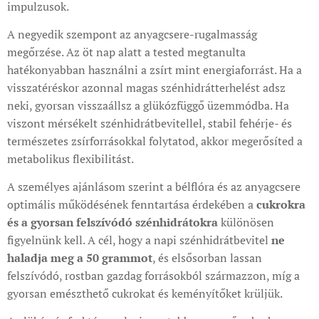
impulzusok.
A negyedik szempont az anyagcsere-rugalmasság
megőrzése. Az öt nap alatt a tested megtanulta
hatékonyabban használni a zsírt mint energiaforrást. Ha a
visszatéréskor azonnal magas szénhidrátterhelést adsz
neki, gyorsan visszaállsz a glükózfüggő üzemmódba. Ha
viszont mérsékelt szénhidrátbevitellel, stabil fehérje- és
természetes zsírforrásokkal folytatod, akkor megerősíted a
metabolikus flexibilitást.
A személyes ajánlásom szerint a bélflóra és az anyagcsere
optimális működésének fenntartása érdekében a
cukrokra
és a gyorsan felszívódó szénhidrátokra
különösen
figyelnünk kell. A cél, hogy a napi szénhidrátbevitel
ne
haladja meg a 50 grammot
, és elsősorban lassan
felszívódó, rostban gazdag forrásokból származzon, míg a
gyorsan emészthető cukrokat és keményítőket krüljük.