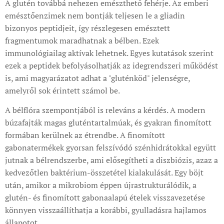
A glutén továbbá nehezen emészthető fehérje. Az emberi
emésztőenzimek nem bontják teljesen le a gliadin
bizonyos peptidjeit, így részlegesen emésztett
fragmentumok maradhatnak a bélben. Ezek
immunológiailag aktívak lehetnek. Egyes kutatások szerint
ezek a peptidek befolyásolhatják az idegrendszeri működést
is, ami magyarázatot adhat a "gluténköd" jelenségre,
amelyről sok érintett számol be.
A bélflóra szempontjából is releváns a kérdés. A modern
búzafajták magas gluténtartalmúak, és gyakran finomított
formában kerülnek az étrendbe. A finomított
gabonatermékek gyorsan felszívódó szénhidrátokkal együtt
jutnak a bélrendszerbe, ami elősegítheti a diszbiózis, azaz a
kedvezőtlen baktérium-összetétel kialakulását. Egy böjt
után, amikor a mikrobiom éppen újrastrukturálódik, a
glutén- és finomított gabonaalapú ételek visszavezetése
könnyen visszaállíthatja a korábbi, gyulladásra hajlamos
állapotot.