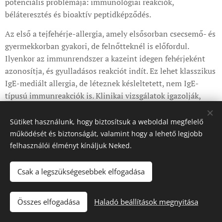
potenciális problémája: immunológiai reakciók,
béláteresztés és bioaktív peptidképződés.
Az első a tejfehérje-allergia, amely elsősorban csecsemő- és
gyermekkorban gyakori, de felnőtteknél is előfordul.
Ilyenkor az immunrendszer a kazeint idegen fehérjeként
azonosítja, és gyulladásos reakciót indít. Ez lehet klasszikus
IgE-mediált allergia, de léteznek késleltetett, nem IgE-
típusú immunreakciók is. Klinikai vizsgálatok igazolják,
hogy tejfehérje-allergiában a kazein teljes elhagyása
szükséges.
Sütiket használunk, hogy biztosítsuk a weboldal megfelelő
működését és biztonságát, valamint hogy a lehető legjobb
A második terület a béláteresztő képesség kérdése. A nem
felhasználói élményt kínáljuk Neked.
teljesen lebontott kazeinpeptidek – különösen bizonyos
genetikai háttér esetén – fokozhatják a bélhám
Csak a legszükségesebbek elfogadása
immunaktivációját. Egyes vizsgálatok szerint a tejfehérjék
képesek gyulladásos citokinválaszt kiváltani érzékeny
egyéneknél. Ha a bélfal integritása sérült – például krónikus
Összes elfogadása
Haladó beállítások megnyitása
stressz, feldolgozott étrend vagy korábbi gyulladás miatt –,