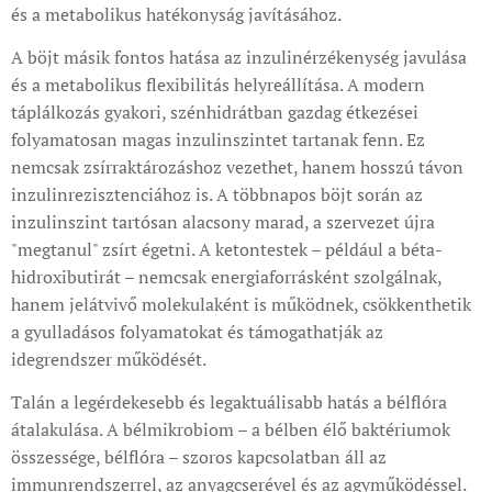
és a metabolikus hatékonyság javításához.
A böjt másik fontos hatása az inzulinérzékenység javulása
és a metabolikus flexibilitás helyreállítása. A modern
táplálkozás gyakori, szénhidrátban gazdag étkezései
folyamatosan magas inzulinszintet tartanak fenn. Ez
nemcsak zsírraktározáshoz vezethet, hanem hosszú távon
inzulinrezisztenciához is. A többnapos böjt során az
inzulinszint tartósan alacsony marad, a szervezet újra
"megtanul" zsírt égetni. A ketontestek – például a béta-
hidroxibutirát – nemcsak energiaforrásként szolgálnak,
hanem jelátvivő molekulaként is működnek, csökkenthetik
a gyulladásos folyamatokat és támogathatják az
idegrendszer működését.
Talán a legérdekesebb és legaktuálisabb hatás a bélflóra
átalakulása. A bélmikrobiom – a bélben élő baktériumok
összessége, bélflóra – szoros kapcsolatban áll az
immunrendszerrel, az anyagcserével és az agyműködéssel.