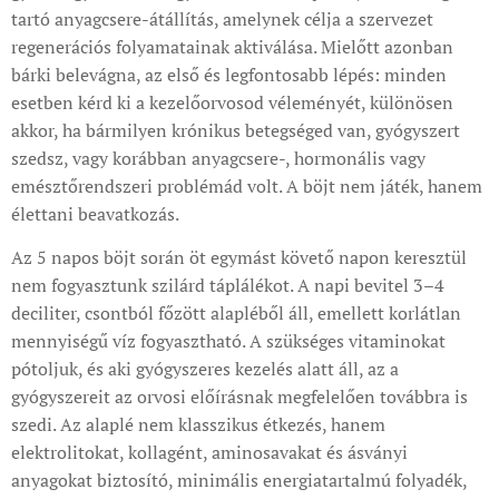
tartó anyagcsere-átállítás, amelynek célja a szervezet
regenerációs folyamatainak aktiválása. Mielőtt azonban
bárki belevágna, az első és legfontosabb lépés: minden
esetben kérd ki a kezelőorvosod véleményét, különösen
akkor, ha bármilyen krónikus betegséged van, gyógyszert
szedsz, vagy korábban anyagcsere-, hormonális vagy
emésztőrendszeri problémád volt. A böjt nem játék, hanem
élettani beavatkozás.
Az 5 napos böjt során öt egymást követő napon keresztül
nem fogyasztunk szilárd táplálékot. A napi bevitel 3–4
deciliter, csontból főzött alapléből áll, emellett korlátlan
mennyiségű víz fogyasztható. A szükséges vitaminokat
pótoljuk, és aki gyógyszeres kezelés alatt áll, az a
gyógyszereit az orvosi előírásnak megfelelően továbbra is
szedi. Az alaplé nem klasszikus étkezés, hanem
elektrolitokat, kollagént, aminosavakat és ásványi
anyagokat biztosító, minimális energiatartalmú folyadék,