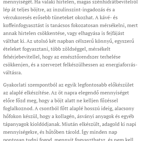
mennyiségét. Ha valaki hirtelen, magas szénhidrátbevitelről
lép át teljes böjtre, az inzulinszint-ingadozás és a
vércukoresés erősebb tüneteket okozhat. A kávé- és
koffeinfogyasztást is tanácsos fokozatosan mérsékelni, mert
annak hirtelen csökkentése, vagy elhagyása is fejfájást
válthat ki. Az utolsó két napban célszerű könnyű, egyszerű
ételeket fogyasztani, több zöldséggel, mérsékelt
fehérjebevitellel, hogy az emésztőrendszer terhelése
csökkenjen, és a szervezet felkészülhessen az energiaforrás-
váltásra.
Gyakorlati szempontból az egyik legfontosabb előkészület
az alaplé elkészítése. Az öt napra elegendő mennyiséget
előre főzd meg, hogy a böjt alatt ne kelljen főzéssel
foglalkoznod. A csontból főtt alaplé hosszú ideig, alacsony
hőfokon készül, hogy a kollagén, ásványi anyagok és egyéb
tápanyagok kioldódjanak. Miután elkészült, adagold ki napi
mennyiségekre, és hűtőben tárold. Így minden nap
pontosan tudni fogod, mennyit fogyaszthatsz, és nem kell