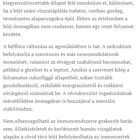
kiegyensúlyozottabb állapot felé mozduljon el, különösen,
ha a böjt utáni visszatáplálás tudatos, rostban gazdag,
természetes alapanyagokra épül. Ebben az értelemben a
böjt önmagában nem csodaszer, hanem egy reset-folyamat
kezdete.
A bélflóra változása az agyműködésre is hat. A mikrobiom
befolyásolja a szerotonin és más neuromodulátorok
termelését, valamint az étvágyat szabályozó hormonokat,
például a ghrelint és a leptint. Amikor a szervezet kilép a
folyamatos cukorfüggő állapotból, sokan tisztább
gondolkodásról, stabilabb energiaszintről és csökkent
sóvárgásról számolnak be. A vércukorszint ingadozásának
mérséklődése önmagában is hozzájárul a mentális
stabilitáshoz.
Nem elhanyagolható az immunrendszerre gyakorolt hatás
sem. Állatkísérletek és korlátozott humán vizsgálatok
alapján a rövid távú böjt befolyásolhatja az immunsejtek