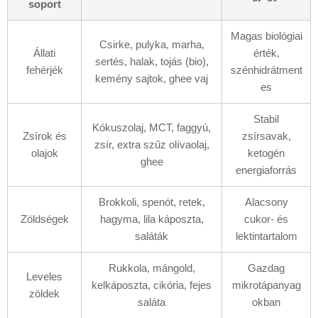
soport
Magas biológiai
Csirke, pulyka, marha,
Állati
érték,
sertés, halak, tojás (bio),
fehérjék
szénhidrátment
kemény sajtok, ghee vaj
es
Stabil
Kókuszolaj, MCT, faggyú,
Zsírok és
zsírsavak,
zsír, extra szűz olívaolaj,
olajok
ketogén
ghee
energiaforrás
Brokkoli, spenót, retek,
Alacsony
Zöldségek
hagyma, lila káposzta,
cukor- és
saláták
lektintartalom
Rukkola, mángold,
Gazdag
Leveles
kelkáposzta, cikória, fejes
mikrotápanyag
zöldek
saláta
okban