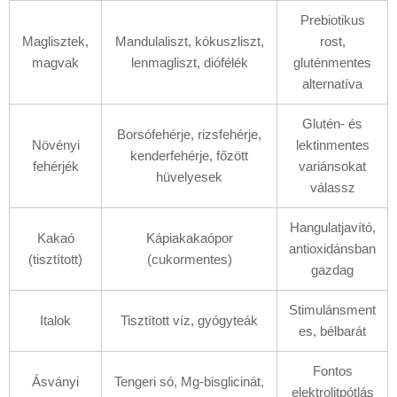
Prebiotikus
Maglisztek,
Mandulaliszt, kókuszliszt,
rost,
magvak
lenmagliszt, diófélék
gluténmentes
alternatíva
Glutén- és
Borsófehérje, rizsfehérje,
Növényi
lektinmentes
kenderfehérje, főzött
fehérjék
variánsokat
hüvelyesek
válassz
Hangulatjavító,
Kakaó
Kápiakakaópor
antioxidánsban
(tisztított)
(cukormentes)
gazdag
Stimulánsment
Italok
Tisztított víz, gyógyteák
es, bélbarát
Fontos
Ásványi
Tengeri só, Mg-bisglicinát,
elektrolitpótlás