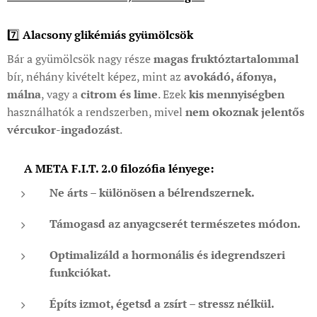
7️⃣
Alacsony glikémiás gyümölcsök
Bár a gyümölcsök nagy része
magas fruktóztartalommal
bír, néhány kivételt képez, mint az
avokádó, áfonya,
málna
, vagy a
citrom és lime
. Ezek
kis mennyiségben
használhatók a rendszerben, mivel
nem okoznak jelentős
vércukor-ingadozást
.
🧠 A META F.I.T. 2.0 filozófia lényege:
Ne árts – különösen a bélrendszernek.
Támogasd az anyagcserét természetes módon.
Optimalizáld a hormonális és idegrendszeri
funkciókat.
Építs izmot, égetsd a zsírt – stressz nélkül.