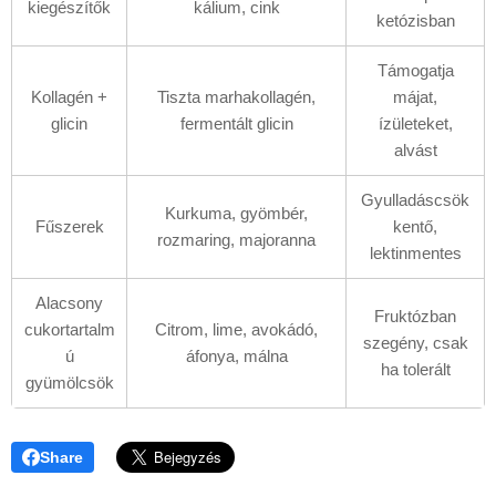
kiegészítők
kálium, cink
ketózisban
Támogatja
Kollagén +
Tiszta marhakollagén,
májat,
glicin
fermentált glicin
ízületeket,
alvást
Gyulladáscsök
Kurkuma, gyömbér,
Fűszerek
kentő,
rozmaring, majoranna
lektinmentes
Alacsony
Fruktózban
cukortartalm
Citrom, lime, avokádó,
szegény, csak
ú
áfonya, málna
ha tolerált
gyümölcsök
Share