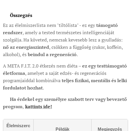
💬 Összegzés
Ez az élelmiszerlista nem "tiltólista" - ez egy
támogató
rendszer
, amely a tested természetes intelligenciáját
szolgálja. Ha követed, nemcsak kevesebb lesz a gyulladás:
nő az energiaszinted
, csökken a függőség (cukor, koffein,
alkohol), és
beindul a regeneráció
.
A META F.I.T. 2.0 étkezés nem diéta –
ez egy testtámogató
életforma
, amelyet a saját edzés- és regenerációs
programjaiddal kombinálva
teljes fizikai, mentális és lelki
fordulatot hozhat
.
🔗
Ha érdekel egy személyre szabott terv vagy bevezető
program
,
kattints ide!
Élelmiszerc
Példák
Megjegyzés