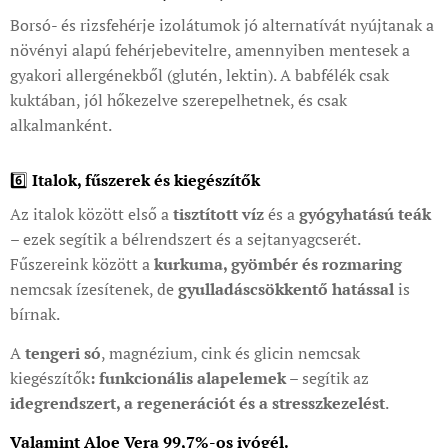
Borsó- és rizsfehérje izolátumok jó alternatívát nyújtanak a
növényi alapú fehérjebevitelre, amennyiben mentesek a
gyakori allergénekből (glutén, lektin). A babfélék csak
kuktában, jól hőkezelve szerepelhetnek, és csak
alkalmanként.
6️⃣
Italok, fűszerek és kiegészítők
Az italok között első a
tisztított víz
és a
gyógyhatású teák
– ezek segítik a bélrendszert és a sejtanyagcserét.
Fűszereink között a
kurkuma, gyömbér és rozmaring
nemcsak ízesítenek, de
gyulladáscsökkentő hatással
is
bírnak.
A
tengeri só
, magnézium, cink és glicin nemcsak
kiegészítők
: funkcionális alapelemek
– segítik az
idegrendszert, a regenerációt és a stresszkezelést
.
Valamint Aloe Vera 99,7%-os ivógél.