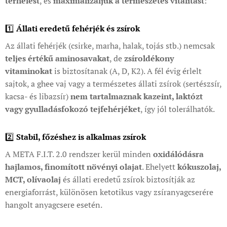
terhelést
, és
maximalizáljuk a természetes vitalitást
:
1️⃣
Állati eredetű fehérjék és zsírok
Az állati fehérjék (csirke, marha, halak, tojás stb.) nemcsak
teljes értékű aminosavakat
, de
zsíroldékony
vitaminokat
is biztosítanak (A, D, K2). A fél évig érlelt
sajtok, a ghee vaj vagy a természetes állati zsírok (sertészsír,
kacsa- és libazsír)
nem tartalmaznak kazeint, laktózt
vagy gyulladásfokozó tejfehérjéket
, így jól tolerálhatók.
2️⃣
Stabil, főzéshez is alkalmas zsírok
A META F.I.T. 2.0 rendszer kerül minden
oxidálódásra
hajlamos, finomított növényi olajat
. Ehelyett
kókuszolaj,
MCT, olívaolaj
és állati eredetű zsírok biztosítják az
energiaforrást, különösen ketotikus vagy zsíranyagcserére
hangolt anyagcsere esetén.