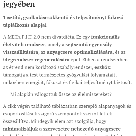
jegyében
Tisztító, gyulladáscsökkentő és teljesítményt fokozó
táplálkozás alapjai
A META F.I.T. 2.0 nem divatdiéta. Ez egy
funkcionális
életviteli rendszer
, amely a
sejtszintű egyensúly
visszaállítására
, az
anyagcsere optimalizálására
, és az
idegrendszer regenerálására
épül. Ebben a rendszerben
az étrend nem korlátozó szabályrendszer,
eszköz
:
támogatja a test természetes gyógyulási folyamatait,
miközben energiát, fókuszt és fizikai teljesítményt biztosít.
🔎 Mi alapján válogattuk össze az élelmiszereket?
A cikk végén található táblázatban szereplő alapanyagok és
csoportosításuk szigorú szempontok szerint lettek
összeállítva. Mindegyik elem azt szolgálja, hogy
minimalizáljuk a szervezetre nehezedő anyagcsere-