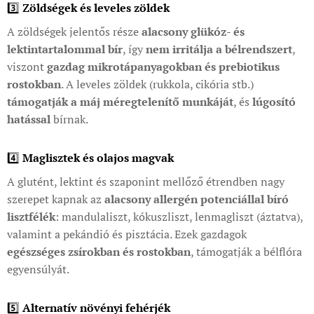
3️⃣
Zöldségek és leveles zöldek
A zöldségek jelentős része
alacsony glükóz- és
lektintartalommal bír
, így
nem irritálja a bélrendszert
,
viszont
gazdag mikrotápanyagokban és prebiotikus
rostokban
. A leveles zöldek (rukkola, cikória stb.)
támogatják a máj méregtelenítő munkáját
, és
lúgosító
hatással
bírnak.
4️⃣
Maglisztek és olajos magvak
A glutént, lektint és szaponint mellőző étrendben nagy
szerepet kapnak az
alacsony allergén potenciállal bíró
lisztfélék
: mandulaliszt, kókuszliszt, lenmagliszt (áztatva),
valamint a pekándió és pisztácia. Ezek gazdagok
egészséges zsírokban és rostokban
, támogatják a bélflóra
egyensúlyát.
5️⃣
Alternatív növényi fehérjék