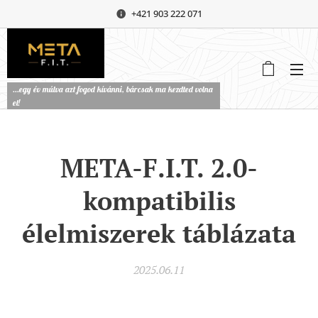
+421 903 222 071
...egy év múlva azt fogod kívánni, bárcsak ma kezdted volna
el!
META-F.I.T. 2.0-
kompatibilis
élelmiszerek táblázata
2025.06.11