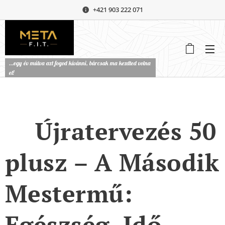
+421 903 222 071
...egy év múlva azt fogod kívánni, bárcsak ma kezdted volna
el!
📘
Újratervezés 50
plusz – A Második
Mestermű:
Egészség, Idő,