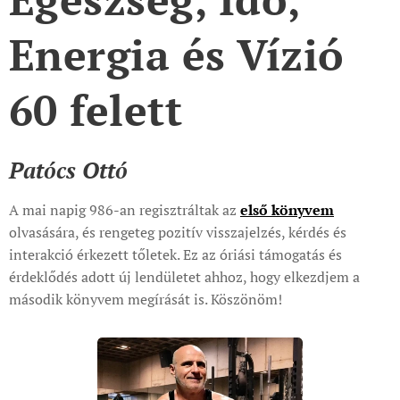
Energia és Vízió
60 felett
Patócs Ottó
A mai napig 986-an regisztráltak az
első könyv
em
olvasására, és rengeteg pozitív visszajelzés, kérdés és
interakció érkezett tőletek. Ez az óriási támogatás és
érdeklődés adott új lendületet ahhoz, hogy elkezdjem a
második könyvem megírását is. Köszönöm!