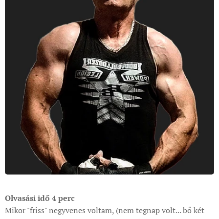
Olvasási idő 4 perc
Mikor "friss" negyvenes voltam, (nem tegnap volt... bő két