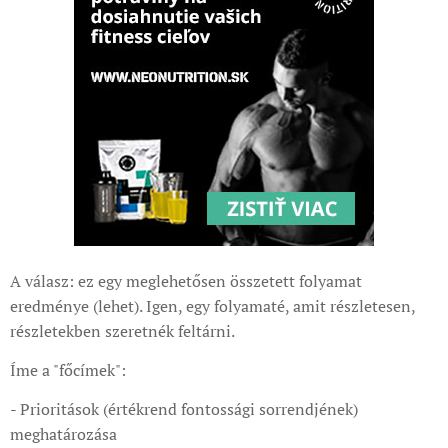
A válasz: ez egy meglehetősen összetett folyamat
eredménye (lehet). Igen, egy folyamaté, amit részletesen,
részletekben szeretnék feltárni.
Íme a "főcímek":
- Prioritások (értékrend fontossági sorrendjének)
meghatározása