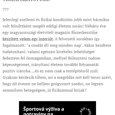
???
Jelenlegi szellemi és fizikai kondícióm jobb mint bármikor
volt felnőttként megélt eddigi életem során! Néhány éve
egy magyarországi életviteli magazin főszerkesztője
készített velem egy interjút
. A felvezető sorokban így
fogalmazott: "a csodát éli meg minden nap". Akkor kezdtem
tudatosítani: valami egészen kivételes lehetőséget
fedeztem fel önmagamban, mellyel fejleszteni tudom
képességeimet, irányítani életem további folyamatát
pozitív irányba. ...és ez nem csak a testépítésről szól.
Gyakran kérdezik tőlem, mi a megoldás mit kell tenni azért,
hogy 60 évesen ne kelljen gyógyszert szedni, ne legyen
semmilyen betegségem, jó fizikummal bírjak?