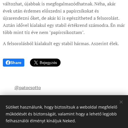
változhat, újabbak is megfogalmazódhatnak. Néha, akár
évek után érdemes előszedni a papírcsíkokat és
újrarendezni őket, de akár ki is egészítheted a felsorolást.
Aztán idővel kialakul egy stabil értékrend számodra. Én már
több mint tíz éve nem "papírcsíkoztam".
A felsorolásból kialakult egy stabil hármas. Aszerint élek.
Share
@patocsotto
Sütiket használunk, hogy biztosítsuk a weboldal megfelelő
működését és biztonságát, valamint hogy a lehető legjobb
felhasználói élményt kínáljuk Neked.