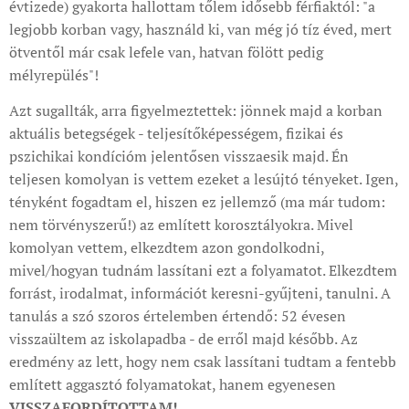
évtizede) gyakorta hallottam tőlem idősebb férfiaktól: "a
legjobb korban vagy, használd ki, van még jó tíz éved, mert
ötventől már csak lefele van, hatvan fölött pedig
mélyrepülés"!
Azt sugallták, arra figyelmeztettek: jönnek majd a korban
aktuális betegségek - teljesítőképességem, fizikai és
pszichikai kondícióm jelentősen visszaesik majd. Én
teljesen komolyan is vettem ezeket a lesújtó tényeket. Igen,
tényként fogadtam el, hiszen ez jellemző (ma már tudom:
nem törvényszerű!) az említett korosztályokra. Mivel
komolyan vettem, elkezdtem azon gondolkodni,
mivel/hogyan tudnám lassítani ezt a folyamatot. Elkezdtem
forrást, irodalmat, információt keresni-gyűjteni, tanulni. A
tanulás a szó szoros értelemben értendő: 52 évesen
visszaültem az iskolapadba - de erről majd később. Az
eredmény az lett, hogy nem csak lassítani tudtam a fentebb
említett aggasztó folyamatokat, hanem egyenesen
VISSZAFORDÍTOTTAM!