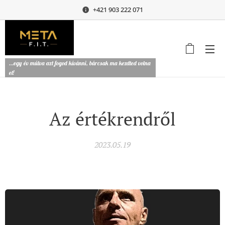
+421 903 222 071
...egy év múlva azt fogod kívánni, bárcsak ma kezdted volna
el!
Az értékrendről
2023.05.19