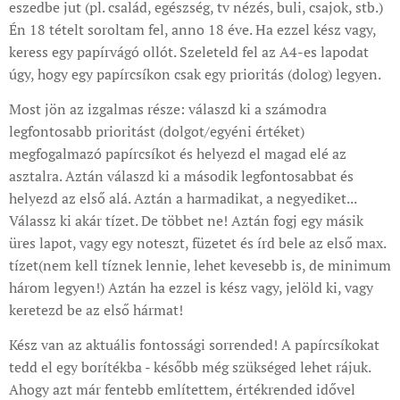
eszedbe jut (pl. család, egészség, tv nézés, buli, csajok, stb.)
Én 18 tételt soroltam fel, anno 18 éve. Ha ezzel kész vagy,
keress egy papírvágó ollót. Szeleteld fel az A4-es lapodat
úgy, hogy egy papírcsíkon csak egy prioritás (dolog) legyen.
Most jön az izgalmas része: válaszd ki a számodra
legfontosabb prioritást (dolgot/egyéni értéket)
megfogalmazó papírcsíkot és helyezd el magad elé az
asztalra. Aztán válaszd ki a második legfontosabbat és
helyezd az első alá. Aztán a harmadikat, a negyediket...
Válassz ki akár tízet. De többet ne! Aztán fogj egy másik
üres lapot, vagy egy noteszt, füzetet és írd bele az első max.
tízet(nem kell tíznek lennie, lehet kevesebb is, de minimum
három legyen!) Aztán ha ezzel is kész vagy, jelöld ki, vagy
keretezd be az első hármat!
Kész van az aktuális fontossági sorrended! A papírcsíkokat
tedd el egy borítékba - később még szükséged lehet rájuk.
Ahogy azt már fentebb említettem, értékrended idővel