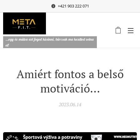
+421 903 222 071
...egy év múlva azt fogod kívánni, bárcsak ma kezdted volna
el!
Amiért fontos a belső
motiváció...
2023.06.14