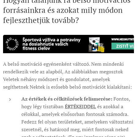
forrásainkra és azokat mily módon
fejleszthetjük tovább?
A belső motiváció egyénenként változó. Nem mindenki
rendelkezik vele az alapból, Az alábbiakban megosztok
Veletek néhány módszert és gondolatot, amelyek
segíthetnek Nektek is erősebb belső motivációt kialakítani:
Az értékek és célkitűzések felismerése:
Fontos,
hogy légy tisztában
ÉRTÉKEIDDEL
és azokkal a
célokkal, amelyek elsősorban fontosak számodra.
Fedezz fel olyan területeket, amelyeken változtatni
szeretnél, és határozd meg, miért fontosak neked
ezek a változtatások. (Ez egy izgalmas része a(z)