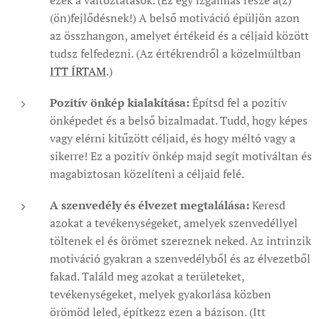
(ön)fejlődésnek!) A belső motiváció épüljön azon
az összhangon, amelyet értékeid és a céljaid között
tudsz felfedezni. (Az értékrendről a közelmúltban
ITT ÍRTAM
.)
Pozitív önkép kialakítása:
Építsd fel a pozitív
önképedet és a belső bizalmadat. Tudd, hogy képes
vagy elérni kitűzött céljaid, és hogy méltó vagy a
sikerre! Ez a pozitív önkép majd segít motiváltan és
magabiztosan közelíteni a céljaid felé.
A szenvedély és élvezet megtalálása:
Keresd
azokat a tevékenységeket, amelyek szenvedéllyel
töltenek el és örömet szereznek neked. Az intrinzik
motiváció gyakran a szenvedélyből és az élvezetből
fakad. Találd meg azokat a területeket,
tevékenységeket, melyek gyakorlása közben
örömöd leled, építkezz ezen a bázison. (Itt