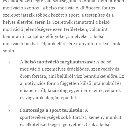
és elkötelezettségre van szükségünk. Azonban nem minden
motiváció azonos - a belső motiváció különösen fontos
szerepet játszik többek között a sport, a testépítés és a
helyes életvitel terén is. Szeretnék rámutatni a belső
motiváció jelentőségére ezen területeken, valamint
bemutatni azokat az előnyöket, amelyeket a belső
motiváció hozhat céljaink elérésére irányuló törekvéseink
során.
A belső motiváció meghatározása:
A belső
motiváció a személyes érdeklődés, szenvedély és
öröm forrása, ami belülről visz bennünket előre. Ez
a motivációs forma független külső jutalmaktól és
elismeréstől,
kizárólag
egyéni értékeink, céljaink
és vágyaink alapján épül fel.
Fontossága a sport területén:
A
sporttevékenységek sok kitartást, kemény munkát
és elkötelezettséget igényelnek. Csak a belső