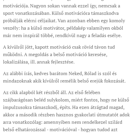
motivációja. Nagyon sokan vannak ezzel így, nemcsak a
sport vonatkozásában. Külső motivációra támaszkodva
próbálják elérni céljaikat. Van azonban ebben egy komoly
veszély: ha a külső motivátor, példakép valamilyen okból
már nem inspirál többé, rendkívül nagy a feladás esélye.
A kívülről jött, kapott motiváció csak rövid távon tud
működni. A megoldás a belső motiváció keresése,
lokalizálása, ill. annak fejlesztése.
Az alábbi írás, kedves barátom Neked, Rólad is szól és
mindazoknak akik kívülről remélik belső erejük fokozását.
Az cikk alapból két részből áll. Az első felében
szájbarágósan beléd sulykolom, miért fontos, hogy ne külső
impulzusokra támaszkodj, építs. Ha ezen átrágtad magad,
akkor a második részben hasznos gyakorlati útmutatót adok
arra vonatkozólag: amennyiben nem rendelkezel szilárd
belső elhatározással - motivációval - hogyan tudod azt