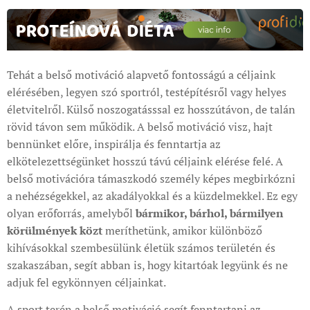
Tehát a belső motiváció alapvető fontosságú a céljaink
elérésében, legyen szó sportról, testépítésről vagy helyes
életvitelről. Külső noszogatásssal ez hosszútávon, de talán
rövid távon sem működik. A belső motiváció visz, hajt
bennünket előre, inspirálja és fenntartja az
elkötelezettségünket hosszú távú céljaink elérése felé. A
belső motivációra támaszkodó személy képes megbirkózni
a nehézségekkel, az akadályokkal és a küzdelmekkel. Ez egy
olyan erőforrás, amelyből
bármikor, bárhol, bármilyen
körülmények közt
meríthetünk, amikor különböző
kihívásokkal szembesülünk életük számos területén és
szakaszában, segít abban is, hogy kitartóak legyünk és ne
adjuk fel egykönnyen céljainkat.
A sport terén a belső motiváció segít fenntartani az