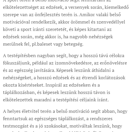
elkötelezettséget az edzések, a versenyek során, kiemelkedő
szerepe van az önfejlesztés terén is. Amikor valaki belső
motivációval rendelkezik, akkor örömmel és szenvedéllyel
követi a sport iránti szeretetét, és képes kitartani az
edzések során, még akkor is, ha nagyobb nehézségek
merülnek fel, pl.baleset vagy betegség.
A testépítésben nagyban segít, hogy a hosszú távú célokra
fókuszáljunk, például az izomnövekedésre, az erőnövelésre
és az egészség javítására. Képesek leszünk áthidalni a
nehézségeket, a hosszú edzések és az étrendi korlátozások
okozta kísértéseket. Inspirál az edzéseken és a
táplálkozásban, és képesek leszünk hosszú távon is
elkötelezettek maradni a testépítési céljaink iránt.
A helyes életvitel terén a belső motiváció segít abban, hogy
fenntartsuk az egészséges táplálkozást, a rendszeres
testmozgást és a jó szokásokat, motiváltak leszünk, hogy