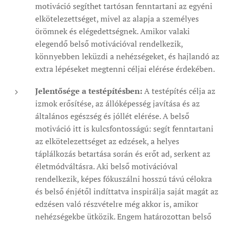
motiváció segíthet tartósan fenntartani az egyéni
elkötelezettséget, mivel az alapja a személyes
örömnek és elégedettségnek. Amikor valaki
elegendő belső motivációval rendelkezik,
könnyebben leküzdi a nehézségeket, és hajlandó az
extra lépéseket megtenni céljai elérése érdekében.
Jelentősége a testépítésben:
A testépítés célja az
izmok erősítése, az állóképesség javítása és az
általános egészség és jóllét elérése. A belső
motiváció itt is kulcsfontosságú: segít fenntartani
az elkötelezettséget az edzések, a helyes
táplálkozás betartása során és erőt ad, serkent az
életmódváltásra. Aki belső motivációval
rendelkezik, képes fókuszálni hosszú távú célokra
és belső énjétől indíttatva inspirálja saját magát az
edzésen való részvételre még akkor is, amikor
nehézségekbe ütközik. Engem határozottan belső