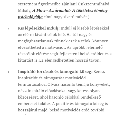
szeretném figyelmedbe ajánlani Csíkszentmihályi
Mihály,
A Flow - Az áramlat- A tökéletes élmény
psichológiája
című nagy sikerű művét.)
Kis lépésekkel indulj:
Indulj ej kisebb lépésekkel
az elérni kívánt célok felé. Ha túl nagy és
megfoghatatlannak tűnnek ezek a célok, könnyen
elvesztheted a motivációt. Az apróbb, elérhető
részcélok elérése segít fejleszteni belső erőidet és a
kitartást is. Ez elengedhetetlen hosszú távon.
Inspiráló források és támogató közeg:
Keress
inspirációt és támogatást motivációd
fenntartásához. Olvass hasonló témájú könyveket,
nézz inspiráló előadásokat vagy keress olyan
közösséget, ahol hasonló célokkal rendelkező
embereket találsz. A pozitív és támogató közeg is
hozzájárul majd belső motivációs erőd további