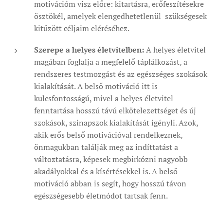
motivációm visz előre: kitartásra, erőfeszítésekre
ösztökél, amelyek elengedhetetlenül szükségesek
kitűzött céljaim eléréséhez.
Szerepe a helyes életvitelben:
A helyes életvitel
magában foglalja a megfelelő táplálkozást, a
rendszeres testmozgást és az egészséges szokások
kialakítását. A belső motiváció itt is
kulcsfontosságú, mivel a helyes életvitel
fenntartása hosszú távú elkötelezettséget és új
szokások, szinapszok kialakítását igényli. Azok,
akik erős belső motivációval rendelkeznek,
önmagukban találják meg az indíttatást a
változtatásra, képesek megbirkózni nagyobb
akadályokkal és a kísértésekkel is. A belső
motiváció abban is segít, hogy hosszú távon
egészségesebb életmódot tartsak fenn.