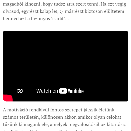
magadból kihozni, hogy tudsz arra szert tenni. Ha ezt végig
olvasod, egyrészt kalap le!, :) másrészt biztosan elültetem
benned azt a bizonyos "csírát"...
A motiváció rendkívül fontos szerepet játszik életünk
számos területén, különösen akkor, amikor olyan célokat
tűzünk ki magunk elé, amelyek megvalósításához kitartásra