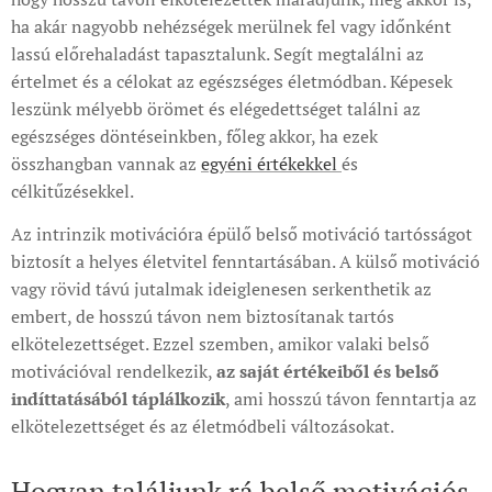
ha akár nagyobb nehézségek merülnek fel vagy időnként
lassú előrehaladást tapasztalunk. Segít megtalálni az
értelmet és a célokat az egészséges életmódban. Képesek
leszünk mélyebb örömet és elégedettséget találni az
egészséges döntéseinkben, főleg akkor, ha ezek
összhangban vannak az
egyéni értékekkel
és
célkitűzésekkel.
Az intrinzik motivációra épülő belső motiváció tartósságot
biztosít a helyes életvitel fenntartásában. A külső motiváció
vagy rövid távú jutalmak ideiglenesen serkenthetik az
embert, de hosszú távon nem biztosítanak tartós
elkötelezettséget. Ezzel szemben, amikor valaki belső
motivációval rendelkezik,
az
saját értékeiből és belső
indíttatásából táplálkozik
, ami hosszú távon fenntartja az
elkötelezettséget és az életmódbeli változásokat.
Hogyan találjunk rá belső motivációs