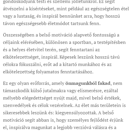
gondoskodjunk testi és szellemi jóllétünkről. Ez segít
átvészelni a kísértéseket, mint például az egészségtelen étel
vagy a lustaság, és inspirál bennünket arra, hogy hosszú
távon egészségesebb életmódot tartsunk fenn.
Összességében a belső motiváció alapvető fontosságú a
céljaink elérésében, különösen a sportban, a testépítésben
és a helyes életvitel terén, segít fenntartani az
elkötelezettséget, inspirál. Képesek leszünk hosszú távú
célokra fókuszálni, erőt ad a kitartó munkához és az
elkötelezettség folyamatos fenntartásához.
Ez egy olyan erőforrás, amely
önmagunkból fakad
, nem
támaszkodik külső jutalmakra vagy elismerésre, ezáltal
mélyebb elégedettséget nyújt majd, mivel belső értékek,
szenvedélyek és célok vezérelnek. Az élet más területein is
sikeresebbek leszünk és: kiegyensúlyozottak. A belső
motiváció segít abban is, hogy személyes fejlődést érjünk
el, inspirálva magunkat a legjobb verzióvá válásra és a