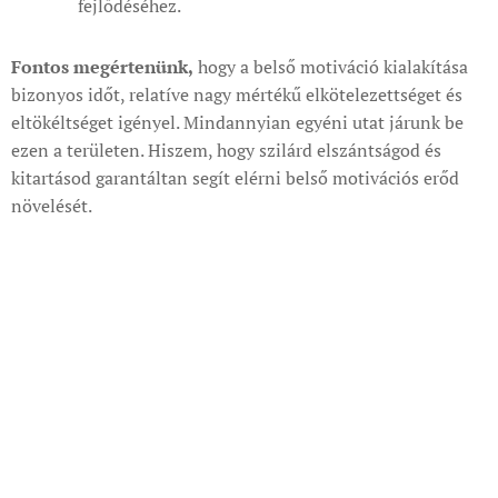
fejlődéséhez.
Fontos megértenünk,
hogy a belső motiváció kialakítása
bizonyos időt, relatíve nagy mértékű elkötelezettséget és
eltökéltséget igényel. Mindannyian egyéni utat járunk be
ezen a területen. Hiszem, hogy szilárd elszántságod és
kitartásod garantáltan segít elérni belső motivációs erőd
növelését.