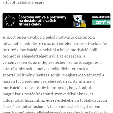
kitűzött célok elérésére.
A sport terén továbbá a belső motiváció ösztönöz a
folyamatos fejlődésre és az önkéntelen erőfeszítésekre. Az
intrinzik motiváció, amelyből a belső motiváció épül,
örömöt és elégedettséget nyújt az edzésben, a
versenyekben és az önfejlesztésben. Ez tartósságot és a
kitartást biztosít, amelyek nélkülözhetetlenek a
sportteljesítmény javítása során. Meghatározó tényező a
hosszú távú eredmények elérésében is. Az intrinzik
motiváció arra ösztönöz bennünket, hogy átadjuk
magunkat a testépítés iránti szenvedélyünknek, és
áldozatokat hozzunk az edzés érdekében a táplálkozásban
és az életmódváltásban. A belső motiváció segít abban,
hogy hosszú távon elkötelezettek maradjunk, még akkor is,