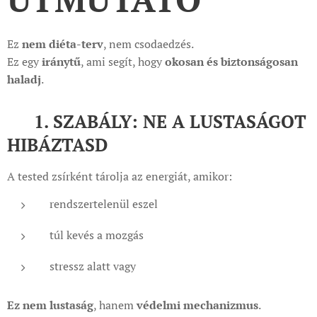
Ez
nem diéta-terv
, nem csodaedzés.
Ez egy
iránytű
, ami segít, hogy
okosan és biztonságosan
haladj
.
🧭 1. SZABÁLY: NE A LUSTASÁGOT
HIBÁZTASD
A tested zsírként tárolja az energiát, amikor:
rendszertelenül eszel
túl kevés a mozgás
stressz alatt vagy
Ez nem lustaság
, hanem
védelmi mechanizmus
.