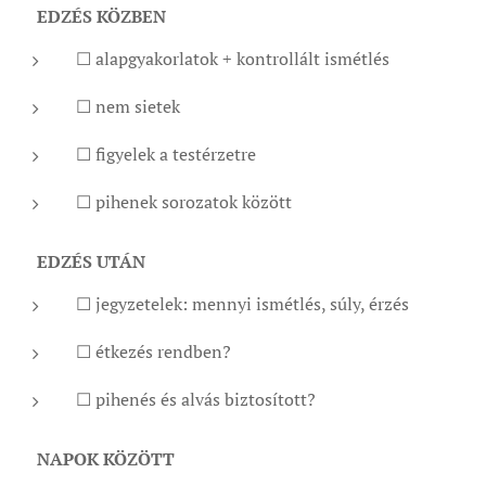
📍
EDZÉS KÖZBEN
☐ alapgyakorlatok + kontrollált ismétlés
☐ nem sietek
☐ figyelek a testérzetre
☐ pihenek sorozatok között
📍
EDZÉS UTÁN
☐ jegyzetelek: mennyi ismétlés, súly, érzés
☐ étkezés rendben?
☐ pihenés és alvás biztosított?
📍
NAPOK KÖZÖTT