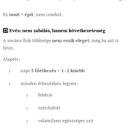
Ez
tanít + épít
, nem rombol.
4️⃣ Evés: nem zabálás, hanem következetesség
A sovány fiúk többsége
nem eszik eleget
, még ha azt is
hiszi.
Alapelv:
napi
3 főétkezés + 1–2 kisebb
minden étkezésben legyen:
fehérje
szénhidrát
valamilyen egészséges zsír