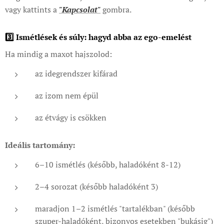
vagy kattints a
"Kapcsolat"
gombra.
3️⃣ Ismétlések és súly: hagyd abba az ego-emelést
Ha mindig a maxot hajszolod:
az idegrendszer kifárad
az izom nem épül
az étvágy is csökken
Ideális tartomány:
6–10 ismétlés (később, haladóként 8-12)
2–4 sorozat (később haladóként 3)
maradjon 1–2 ismétlés "tartalékban" (később
szuper-haladóként, bizonyos esetekben "bukásig")