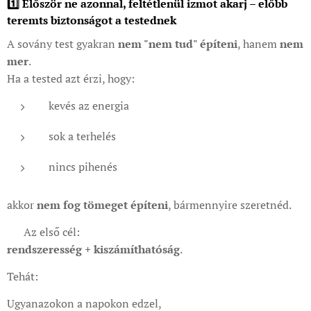
1️⃣ Először ne azonnal, feltétlenül izmot akarj – előbb
teremts biztonságot a testednek
A sovány test gyakran
nem "nem tud" építeni
, hanem
nem
mer
.
Ha a tested azt érzi, hogy:
kevés az energia
sok a terhelés
nincs pihenés
akkor
nem fog tömeget építeni
, bármennyire szeretnéd.
👉 Az első cél:
rendszeresség + kiszámíthatóság
.
Tehát:
Ugyanazokon a napokon edzel,