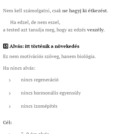
Nem kell számolgatni, csak
ne hagyj ki étkezést
.
👉 Ha edzel, de nem eszel,
a tested azt tanulja meg, hogy az edzés
veszély
.
5️⃣ Alvás: itt történik a növekedés
Ez nem motivációs szöveg, hanem biológia.
Ha nincs alvás:
nincs regeneráció
nincs hormonális egyensúly
nincs izomépítés
Cél:
7–9 óra alvás