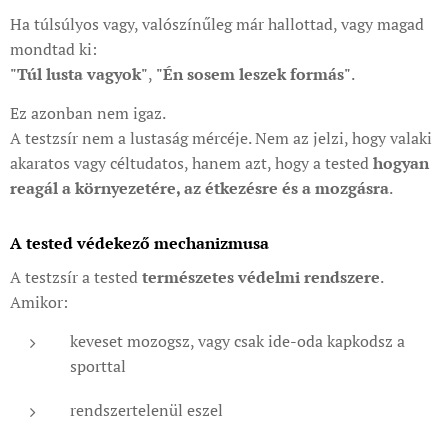
Ha túlsúlyos vagy, valószínűleg már hallottad, vagy magad
mondtad ki:
"Túl lusta vagyok"
,
"Én sosem leszek formás"
.
Ez azonban nem igaz.
A testzsír nem a lustaság mércéje. Nem az jelzi, hogy valaki
akaratos vagy céltudatos, hanem azt, hogy a tested
hogyan
reagál a környezetére, az étkezésre és a mozgásra
.
A tested védekező mechanizmusa
A testzsír a tested
természetes védelmi rendszere
.
Amikor:
keveset mozogsz, vagy csak ide-oda kapkodsz a
sporttal
rendszertelenül eszel