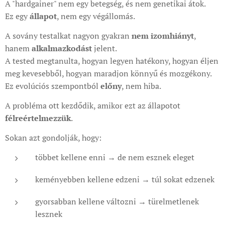
A "hardgainer" nem egy betegség, és nem genetikai átok.
Ez egy
állapot
, nem egy végállomás.
A sovány testalkat nagyon gyakran
nem izomhiányt
,
hanem
alkalmazkodást
jelent.
A tested megtanulta, hogyan legyen hatékony, hogyan éljen
meg kevesebből, hogyan maradjon könnyű és mozgékony.
Ez evolúciós szempontból
előny
, nem hiba.
A probléma ott kezdődik, amikor ezt az állapotot
félreértelmezzük
.
Sokan azt gondolják, hogy:
többet kellene enni → de nem esznek eleget
keményebben kellene edzeni → túl sokat edzenek
gyorsabban kellene változni → türelmetlenek
lesznek