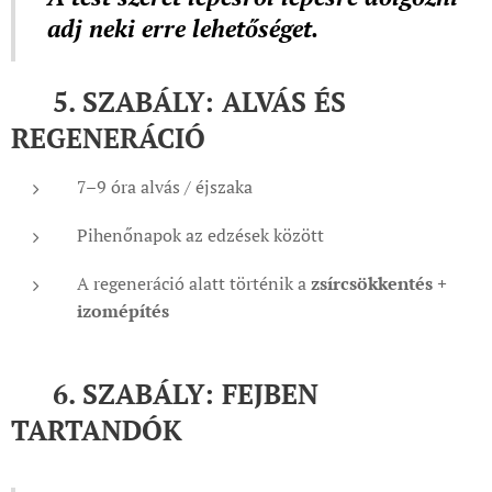
adj neki erre lehetőséget.
🧭 5. SZABÁLY: ALVÁS ÉS
REGENERÁCIÓ
7–9 óra alvás / éjszaka
Pihenőnapok az edzések között
A regeneráció alatt történik a
zsírcsökkentés +
izomépítés
🧭 6. SZABÁLY: FEJBEN
TARTANDÓK