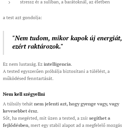
stressz ér a suliban, a barátoknál, az életben
a test azt gondolja:
"Nem tudom, mikor kapok új energiát,
ezért raktározok."
Ez nem lustaság. Ez
intelligencia
.
A tested egyszerűen próbálja biztosítani a túlélést, a
működésed fenntartását.
Nem kell szégyellni
A túlsúly tehát
nem jelenti azt, hogy gyenge vagy, vagy
kevesebbet érsz
.
Sőt, ha megérted, mit üzen a tested, a zsír
segíthet a
fejlődésben
, mert egy stabil alapot ad a megfelelő mozgás