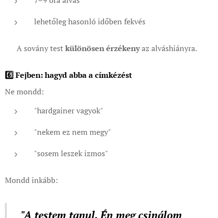
lehetőleg hasonló időben fekvés
👉 A sovány test
különösen érzékeny
az alváshiányra.
6️⃣ Fejben: hagyd abba a címkézést
Ne mondd:
"hardgainer vagyok"
"nekem ez nem megy"
"sosem leszek izmos"
Mondd inkább:
"A testem tanul. Én meg csinálom