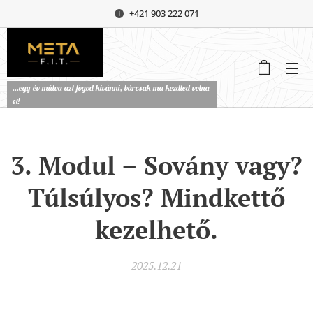
+421 903 222 071
...egy év múlva azt fogod kívánni, bárcsak ma kezdted volna
el!
3. Modul – Sovány vagy?
Túlsúlyos? Mindkettő
kezelhető.
2025.12.21