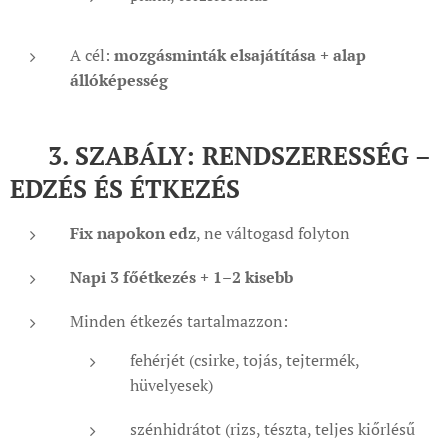
A cél:
mozgásminták elsajátítása + alap
állóképesség
🧭 3. SZABÁLY: RENDSZERESSÉG –
EDZÉS ÉS ÉTKEZÉS
Fix napokon edz
, ne váltogasd folyton
Napi 3 főétkezés + 1–2 kisebb
Minden étkezés tartalmazzon:
fehérjét (csirke, tojás, tejtermék,
hüvelyesek)
szénhidrátot (rizs, tészta, teljes kiőrlésű