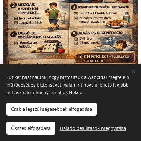
Sütiket használunk, hogy biztosítsuk a weboldal megfelelő
működését és biztonságát, valamint hogy a lehető legjobb
felhasználói élményt kínáljuk Neked.
Csak a legszükségesebbek elfogadása
Mi történik, ha a tested védekezik?
Összes elfogadása
Haladó beállítások megnyitása