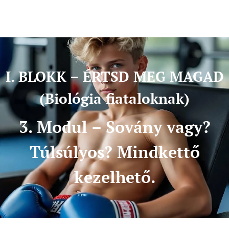
I. BLOKK – ÉRTSD MEG MAGAD
(Biológia fiataloknak)
3. Modul – Sovány vagy?
Túlsúlyos? Mindkettő
kezelhető.