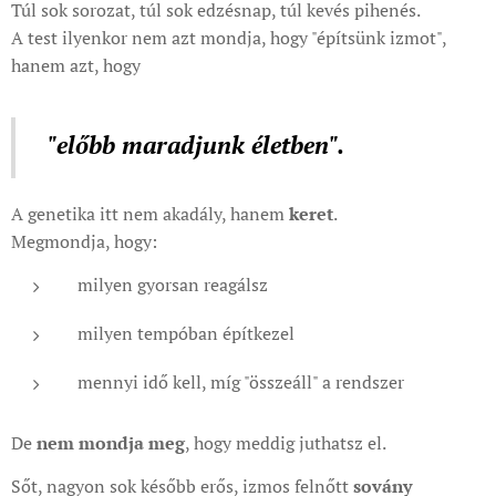
Túl sok sorozat, túl sok edzésnap, túl kevés pihenés.
A test ilyenkor nem azt mondja, hogy "építsünk izmot",
hanem azt, hogy
"előbb maradjunk életben".
A genetika itt nem akadály, hanem
keret
.
Megmondja, hogy:
milyen gyorsan reagálsz
milyen tempóban építkezel
mennyi idő kell, míg "összeáll" a rendszer
De
nem mondja meg
, hogy meddig juthatsz el.
Sőt, nagyon sok később erős, izmos felnőtt
sovány