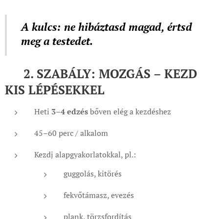
A kulcs: ne hibáztasd magad, értsd
meg a testedet.
🧭 2. SZABÁLY: MOZGÁS – KEZD
KIS LÉPÉSEKKEL
Heti
3–4 edzés
bőven elég a kezdéshez
45–60 perc / alkalom
Kezdj alapgyakorlatokkal, pl.:
guggolás, kitörés
fekvőtámasz, evezés
plank, törzsfordítás