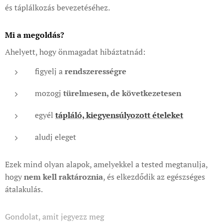
és táplálkozás bevezetéséhez.
Mi a megoldás?
Ahelyett, hogy önmagadat hibáztatnád:
figyelj a
rendszerességre
mozogj
türelmesen, de következetesen
egyél
tápláló, kiegyensúlyozott ételeket
aludj eleget
Ezek mind olyan alapok, amelyekkel a tested megtanulja,
hogy
nem kell raktároznia
, és elkezdődik az egészséges
átalakulás.
Gondolat, amit jegyezz meg