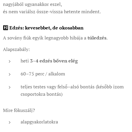
nagyjából ugyanakkor eszel,
és nem variálsz össze-vissza hetente mindent.
2️⃣ Edzés: kevesebbet, de okosabban
A sovány fiúk egyik legnagyobb hibája a
túledzés
.
Alapszabály:
heti
3–4 edzés bőven elég
60–75 perc / alkalom
teljes testes vagy felső–alsó bontás (később izom
csoportokra bontás)
Mire fókuszálj?
alapgyakorlatokra