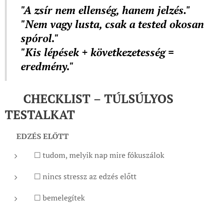
"A zsír nem ellenség, hanem jelzés."
"Nem vagy lusta, csak a tested okosan
spórol."
"Kis lépések + következetesség =
eredmény."
✅ CHECKLIST – TÚLSÚLYOS
TESTALKAT
📍
EDZÉS ELŐTT
☐ tudom, melyik nap mire fókuszálok
☐ nincs stressz az edzés előtt
☐ bemelegítek