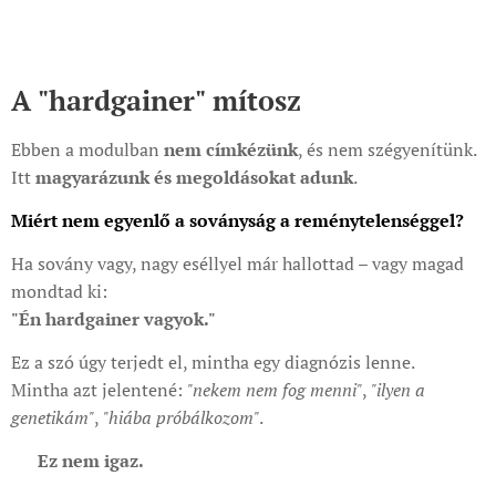
A "hardgainer" mítosz
Ebben a modulban
nem címkézünk
, és nem szégyenítünk.
Itt
magyarázunk és megoldásokat adunk
.
Miért nem egyenlő a soványság a reménytelenséggel?
Ha sovány vagy, nagy eséllyel már hallottad – vagy magad
mondtad ki:
"Én hardgainer vagyok."
Ez a szó úgy terjedt el, mintha egy diagnózis lenne.
Mintha azt jelentené:
"nekem nem fog menni"
,
"ilyen a
genetikám"
,
"hiába próbálkozom"
.
👉
Ez nem igaz.