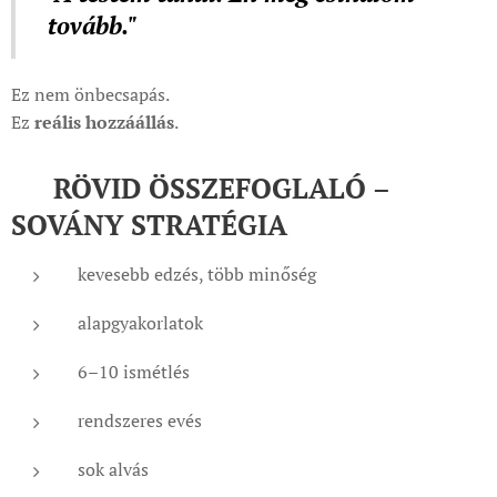
tovább."
Ez nem önbecsapás.
Ez
reális hozzáállás
.
🔑 RÖVID ÖSSZEFOGLALÓ –
SOVÁNY STRATÉGIA
kevesebb edzés, több minőség
alapgyakorlatok
6–10 ismétlés
rendszeres evés
sok alvás