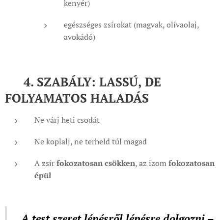
kenyér)
egészséges zsírokat (magvak, olívaolaj,
avokádó)
🧭 4. SZABÁLY: LASSÚ, DE
FOLYAMATOS HALADÁS
Ne várj heti csodát
Ne koplalj, ne terheld túl magad
A zsír
fokozatosan csökken
, az izom
fokozatosan
épül
A test szeret lépésről lépésre dolgozni –