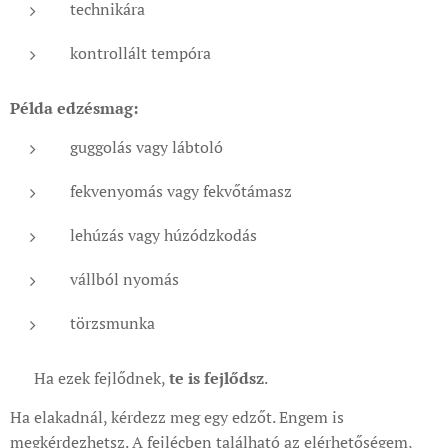
technikára
kontrollált tempóra
Példa edzésmag:
guggolás vagy lábtoló
fekvenyomás vagy fekvőtámasz
lehúzás vagy húzódzkodás
vállból nyomás
törzsmunka
👉 Ha ezek fejlődnek,
te is fejlődsz
.
Ha elakadnál, kérdezz meg egy edzőt. Engem is
megkérdezhetsz. A fejlécben található az elérhetőségem,