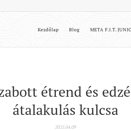
Kezdőlap
Blog
META F.I.T. JUNI
abott étrend és edzé
átalakulás kulcsa
2025.04.09