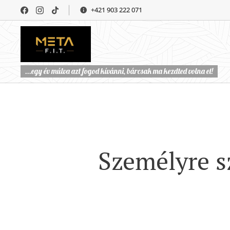
+421 903 222 071
...egy év múlva azt fogod kívánni, bárcsak ma kezdted volna el!
Személyre sz