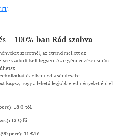
ITT
.
zés – 100%-ban Rád szabva
ényeket szeretnél, az étrend mellett
az
yre szabott kell legyen
. Az egyéni edzések során:
ődhetsz
technikákat
és elkerülöd a sérüléseket
ést kapsz
, hogy a lehető legjobb eredményeket érd el
perc):
18 €-tól
erc):
13 €/fő
(90 perc):
11 €/fő