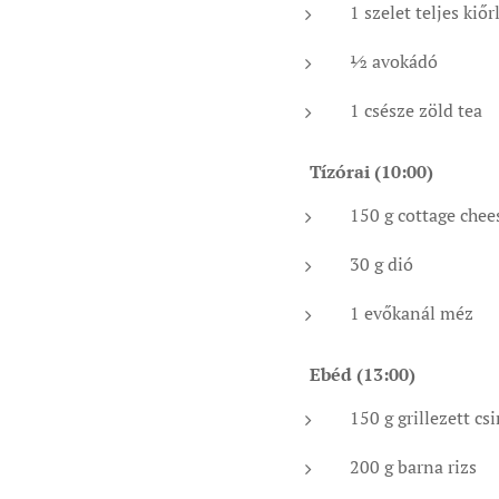
1 szelet teljes kiőr
½ avokádó
1 csésze zöld tea
✅
Tízórai (10:00)
150 g cottage chee
30 g dió
1 evőkanál méz
✅
Ebéd (13:00)
150 g grillezett cs
200 g barna rizs