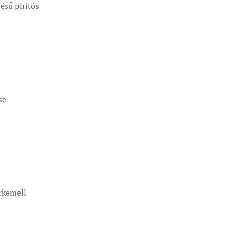
lésű pirítós
se
irkemell