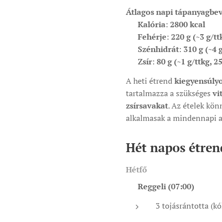
Átlagos napi tápanyagbev
✅
Kalória
:
2800 kcal
✅
Fehérje
:
220 g (~3 g/tt
✅
Szénhidrát
:
310 g (~4 
✅
Zsír
:
80 g (~1 g/ttkg, 2
A heti étrend
kiegyensúly
tartalmazza a szükséges
vi
zsírsavakat
. Az ételek kö
alkalmasak a mindennapi a
Hét napos étren
Hétfő
✅
Reggeli (07:00)
3 tojásrántotta (k