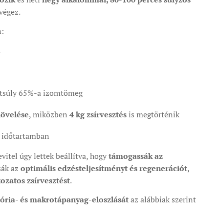
végez.
n:
m
estsúly 65%-a izomtömeg
övelése
, miközben
4 kg zsírvesztés
is megtörténik
 időtartamban
vitel úgy lettek beállítva, hogy
támogassák az
tsák az
optimális edzésteljesítményt és regenerációt
,
kozatos zsírvesztést
.
lória- és makrotápanyag-eloszlását
az alábbiak szerint