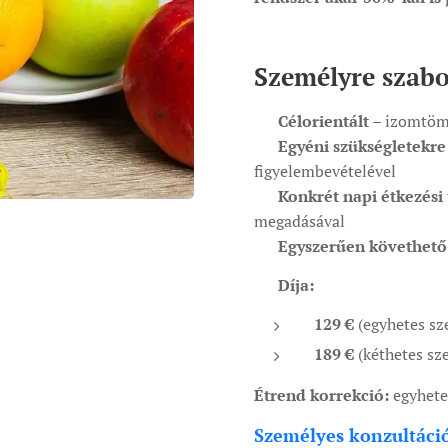
Személyre szabo
✔
Célorientált
– izomtöme
✔
Egyéni szükségletekre
figyelembevételével
✔
Konkrét napi étkezési 
megadásával
✔
Egyszerűen követhető 
💰
Díja:
129 €
(egyhetes sz
189 €
(kéthetes sz
Étrend korrekció:
egyhetes
Személyes konzultáció