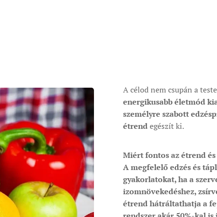
A célod nem csupán a test
energikusabb életmód kia
személyre szabott edzés
étrend
egészít ki.
Miért fontos az étrend é
A megfelelő
edzés
és
táp
gyakorlatokat, ha a szer
izomnövekedéshez, zsírv
étrend
hátráltathatja a f
rendszer
akár 50%-kal is 