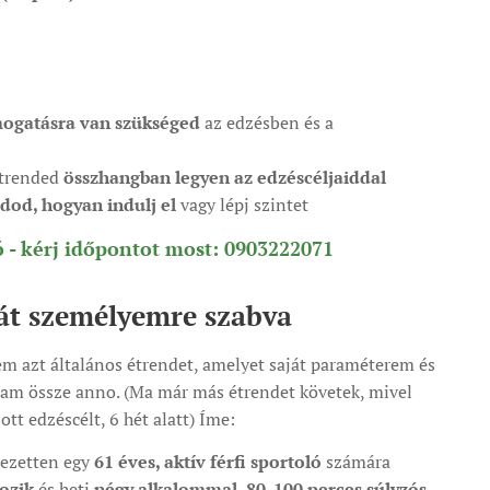
mogatásra van szükséged
az edzésben és a
étrended
összhangban legyen az edzéscéljaiddal
dod, hogyan indulj el
vagy lépj szintet
 - kérj időpontot most: 0903222071
át személyemre szabva
m azt általános étrendet, amelyet saját paraméterem és
tam össze anno. (Ma már más étrendet követek, mivel
tt edzéscélt, 6 hét alatt) Íme:
jezetten egy
61 éves, aktív férfi sportoló
számára
ozik
és heti
négy alkalommal, 80-100 perces súlyzós