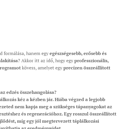
ed formálása, hanem egy
egészségesebb, erősebb és
lakítása
? Akkor itt az idő, hogy egy
professzionális,
programot
kövess, amelyet egy
precízen összeállított
s az edzés összehangolása?
lálkozás
kéz a kézben jár. Hiába végzed a legjobb
vezeted nem kapja meg a szükséges tápanyagokat az
esztéshez és regenerációhoz
. Egy
rosszul összeállított
ejlődést, míg egy
jól megtervezett táplálkozási
javíthatja az eredményeidet.