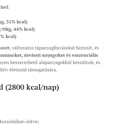
itel
:
kg, 31% kcal)
g/ttkg, 44% kcal)
5% kcal)
ozott
, változatos tápanyagforrásokat biztosít, és
taminokat, ásványi anyagokat és esszenciális
nnyen beszerezhető alapanyagokból készülnek, és
ktív életmód támogatására.
d (2800 kcal/nap)
ókuszolajban sütve)