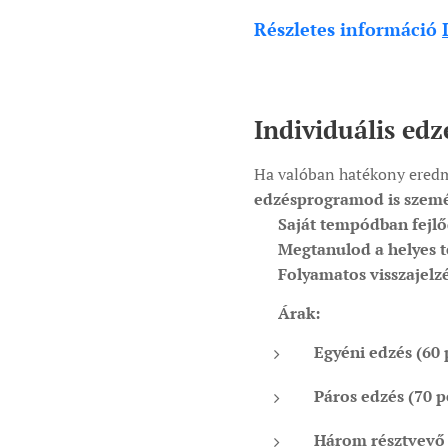
Részletes információ
Individuális ed
Ha valóban hatékony eredm
edzésprogramod is személ
✅
Saját tempódban fejl
✅
Megtanulod a helyes 
✅
Folyamatos visszajelz
💪
Árak:
Egyéni edzés (60 
Páros edzés (70 p
Három résztvevő 