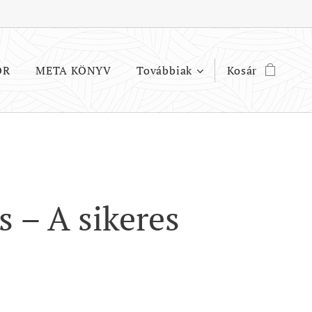
OR
META KÖNYV
Továbbiak
Kosár
s – A sikeres