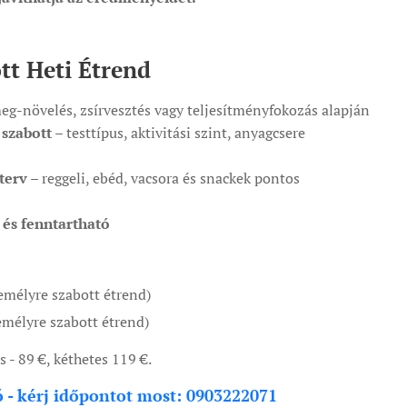
tt Heti Étrend
g-növelés, zsírvesztés vagy teljesítményfokozás alapján
 szabott
– testtípus, aktivitási szint, anyagcsere
terv
– reggeli, ebéd, vacsora és snackek pontos
és fenntartható
emélyre szabott étrend)
emélyre szabott étrend)
 - 89 €, kéthetes 119 €.
 - kérj időpontot most: 0903222071