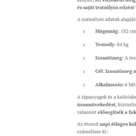
és saját testsúlyos edzést
A személyes adatok alapjá
Magasság
: 182 c
Testsúly
: 84 kg
Izomtömeg
: A t
Cél
:
Izomtömeg n
Alkalmazás:
6 hét
A tápanyagok és a kalóriabe
izomnövekedést
, biztosí
valamint
elősegítsék a fo
Az étrend
napi átlagos ka
számoltam ki: