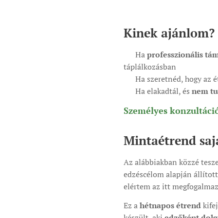
Kinek ajánlom?
✔ Ha
professzionális tá
táplálkozásban
✔ Ha szeretnéd, hogy az 
✔ Ha elakadtál, és
nem tu
Személyes konzultáció
Mintaétrend saj
Az alábbiakban közzé tesze
edzéscélom alapján állítot
elértem az itt megfogalmazo
Ez a
hétnapos étrend
kife
készült, aki
edzőként dolg