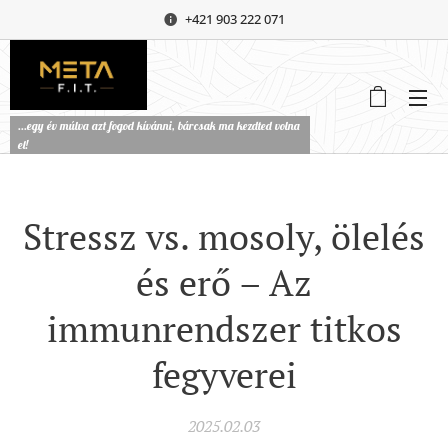
+421 903 222 071
...egy év múlva azt fogod kívánni, bárcsak ma kezdted volna
el!
Stressz vs. mosoly, ölelés
és erő – Az
immunrendszer titkos
fegyverei
2025.02.03