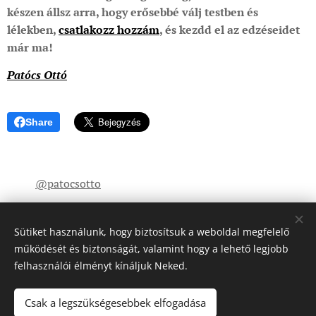
készen állsz arra, hogy erősebbé válj testben és
lélekben,
csatlakozz hozzám
, és kezdd el az edzéseidet
már ma!
💪🔥
Patócs Ottó
Share
@patocsotto
Sütiket használunk, hogy biztosítsuk a weboldal megfelelő
működését és biztonságát, valamint hogy a lehető legjobb
felhasználói élményt kínáljuk Neked.
© 2023 - 2026 Patócs Ottó blogja. Minden jog fenntartva.
Csak a legszükségesebbek elfogadása
YouTube: @patocsotto