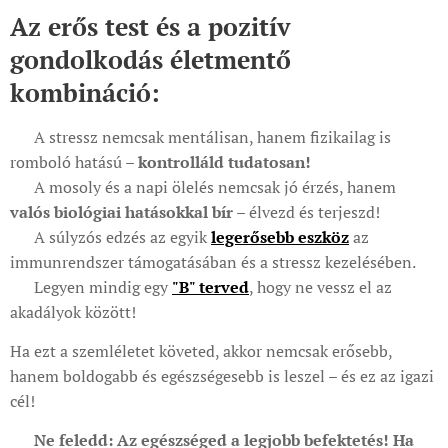
Az erős test és a pozitív
gondolkodás életmentő
kombináció:
✅ A stressz nemcsak mentálisan, hanem fizikailag is
romboló hatású –
kontrolláld tudatosan!
✅ A mosoly és a napi ölelés nemcsak jó érzés, hanem
valós biológiai hatásokkal bír
– élvezd és terjeszd!
✅ A súlyzós edzés az egyik
legerősebb eszköz
az
immunrendszer támogatásában és a stressz kezelésében.
✅ Legyen mindig egy
"B" terved
, hogy ne vessz el az
akadályok között!
Ha ezt a szemléletet követed, akkor nemcsak erősebb,
hanem boldogabb és egészségesebb is leszel – és ez az igazi
cél!
💡
Ne feledd: Az egészséged a legjobb befektetés! Ha