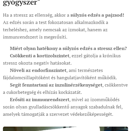
gyógyszer"
Ha a stressz az ellenség, akkor a
súlyzós edzés a pajzsod
!
Az edzés során a test fokozatosan alkalmazkodik a
terheléshez, amely nemcsak az izmokat, hanem az
immunrendszert is megerősíti.
💪
Miért olyan hatékony a súlyzós edzés a stressz ellen?
✅
Csökkenti a kortizolszintet
, ezzel gátolja a krónikus
stressz okozta negatív hatásokat.
✅
Növeli az endorfinszintet
, ami természetes
fájdalomcsillapítóként és hangulatjavítóként működik.
✅
Segít fenntartani az inzulinérzékenységet
, csökkentve
a cukorbetegség és elhízás kockázatát.
✅
Erősíti az immunrendszert
, mivel az izomműködés
során olyan gyulladáscsökkentő anyagok szabadulnak fel,
amelyek támogatják a szervezet védekezőképességét.