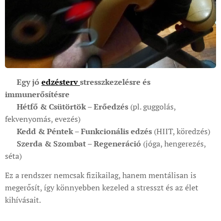
💡
Egy jó
edzésterv
stresszkezelésre és
immunerősítésre
🔹
Hétfő & Csütörtök – Erőedzés
(pl. guggolás,
fekvenyomás, evezés)
🔹
Kedd & Péntek – Funkcionális edzés
(HIIT, köredzés)
🔹
Szerda & Szombat – Regeneráció
(jóga, hengerezés,
séta)
Ez a rendszer nemcsak fizikailag, hanem mentálisan is
megerősít, így könnyebben kezeled a stresszt és az élet
kihívásait.