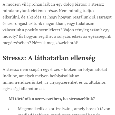
A modern világ rohanásában egy dolog biztos: a stressz
mindannyiunk életének része. Nem mindig tudjuk
elkerülni, de a kérdés az, hogy hogyan reagálunk rá. Haragot
és szorongást szítunk magunkban, vagy tudatosan
választjuk a pozitív szemléletet? Vajon tényleg számít egy
mosoly? És hogyan segíthet a súlyzós edzés az egészségünk
megőrzésében? Nézzük meg közelebbről!
Stressz: A láthatatlan ellenség
A stressz nem csupán egy érzés – biokémiai folyamatokat
indít be, amelyek mélyen befolyásolják az
immunrendszerünket, az anyagcserénket és az általános
egészségi állapotunkat.
🧠
Mi történik a szervezetben, ha stresszelünk?
Megemelkedik a kortizolszint, amely hosszú távon