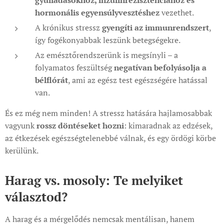
gyulladásokhoz, inzulinrezisztenciához és
hormonális egyensúlyvesztéshez
vezethet.
A krónikus stressz
gyengíti az immunrendszert
,
így fogékonyabbak leszünk betegségekre.
Az emésztőrendszerünk is megsínyli – a
folyamatos feszültség
negatívan befolyásolja a
bélflórát
, ami az egész test egészségére hatással
van.
És ez még nem minden! A stressz hatására hajlamosabbak
vagyunk
rossz döntéseket hozni
: kimaradnak az edzések,
az étkezések egészségtelenebbé válnak, és egy ördögi körbe
kerülünk.
Harag vs. mosoly: Te melyiket
választod?
A harag és a mérgelődés nemcsak mentálisan, hanem