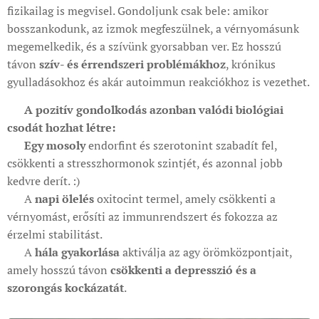
fizikailag is megvisel. Gondoljunk csak bele: amikor
bosszankodunk, az izmok megfeszülnek, a vérnyomásunk
megemelkedik, és a szívünk gyorsabban ver. Ez hosszú
távon
szív- és érrendszeri problémákhoz
, krónikus
gyulladásokhoz és akár autoimmun reakciókhoz is vezethet.
🟢
A pozitív gondolkodás azonban valódi biológiai
csodát hozhat létre:
✔
Egy mosoly
endorfint és szerotonint szabadít fel,
csökkenti a stresszhormonok szintjét, és azonnal jobb
kedvre derít. :)
✔ A
napi ölelés
oxitocint termel, amely csökkenti a
vérnyomást, erősíti az immunrendszert és fokozza az
érzelmi stabilitást.
✔ A
hála gyakorlása
aktiválja az agy örömközpontjait,
amely hosszú távon
csökkenti a depresszió és a
szorongás kockázatát
.