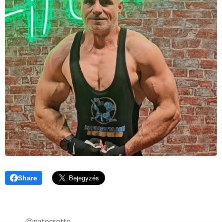
Share
@patocsotto