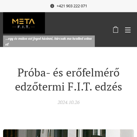
+421 903 222 071
...egy év múlva azt fogod kívánni, bárcsak ma kezdted volna
el!
Próba- és erőfelmérő
edzőtermi F.I.T. edzés
2024.10.26