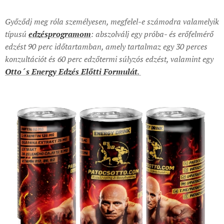
Győződj meg róla személyesen, megfelel-e számodra valamelyik
típusú
edzésprogramom
: abszolválj egy próba- és erőfelmérő
edzést 90 perc időtartamban, amely tartalmaz egy 30 perces
konzultációt és 60 perc edzőtermi súlyzós edzést, valamint egy
Otto´s Energy Edzés Előtti Formulát
.