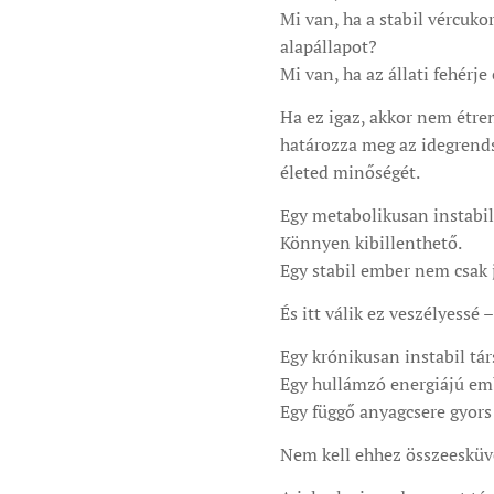
Mi van, ha a stabil vércuk
alapállapot?
Mi van, ha az állati fehér
Ha ez igaz, akkor nem étre
határozza meg az idegrends
életed minőségét.
Egy metabolikusan instabil
Könnyen kibillenthető.
Egy stabil ember nem csak j
És itt válik ez veszélyessé
Egy krónikusan instabil t
Egy hullámzó energiájú em
Egy függő anyagcsere gyors 
Nem kell ehhez összeesküvés