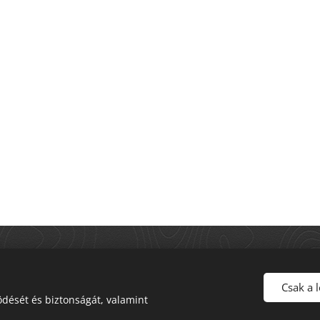
© 2023 - 2026 Patócs Ottó blogja. Minden jog fenntartva.
YouTube: @patocsotto
Csak a 
https://patocsotto.com
Sütik
dését és biztonságát, valamint