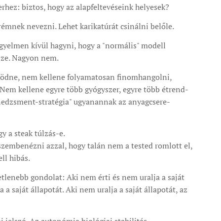
rhez: biztos, hogy az alapfeltevéseink helyesek?
rémnek nevezni. Lehet karikatúrát csinálni belőle.
igyelmen kívül hagyni, hogy a "normális" modell
sze. Nagyon nem.
ödne, nem kellene folyamatosan finomhangolni,
 Nem kellene egyre több gyógyszer, egyre több étrend-
enedzsment-stratégia" ugyanannak az anyagcsere-
y a steak túlzás-e.
szembenézni azzal, hogy talán nem a tested romlott el,
ll hibás.
etlenebb gondolat: Aki nem érti és nem uralja a saját
 a saját állapotát. Aki nem uralja a saját állapotát, az