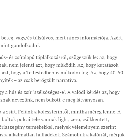
beteg, vagy/és túlsúlyos, mert nincs információja. Azért,
mint gondolkodni.
hús- és zsíralapú táplálkozásról, szögezzük le: az, hogy
nak, nem jelenti azt, hogy működik. Az, hogy kutatások
i azt, hogy a Te testedben is működni fog. Az, hogy 40-50
yíték – az csak berögzült narratíva.
y a hús és zsír "szélsőséges-e". A valódi kérdés az, hogy
lisnak nevezünk, nem bukott-e meg látványosan.
a zsírt. Félünk a koleszterintől, mintha méreg lenne. A
 boltok polcai tele vannak light, zero, csökkentett,
alóriaszegény termékekkel, melyek véleményem szerint
ra alkalmatlan hulladékok. Számoljuk a kalóriát, mérjük