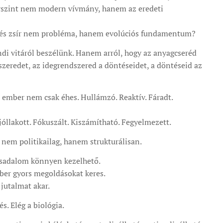
orszint nem modern vívmány, hanem az eredeti
je és zsír nem probléma, hanem evolúciós fundamentum?
ndi vitáról beszélünk. Hanem arról, hogy az anyagcseréd
zeredet, az idegrendszered a döntéseidet, a döntéseid az
 ember nem csak éhes. Hullámzó. Reaktív. Fáradt.
óllakott. Fókuszált. Kiszámítható. Fegyelmezett.
 – nem politikailag, hanem strukturálisan.
ársadalom könnyen kezelhető.
ber gyors megoldásokat keres.
jutalmat akar.
. Elég a biológia.