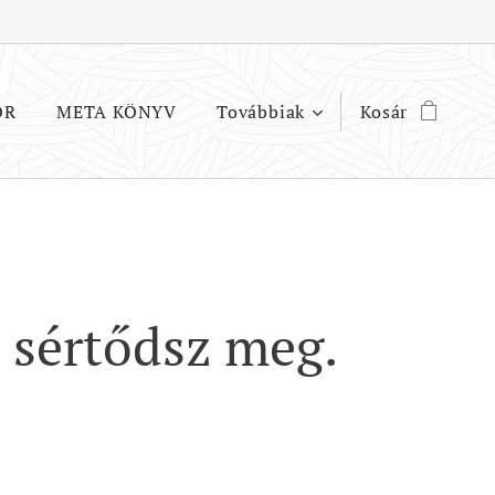
OR
META KÖNYV
Továbbiak
Kosár
 sértődsz meg.