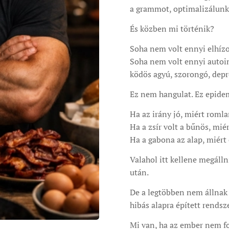
a grammot, optimalizálunk
És közben mi történik?
Soha nem volt ennyi elhízo
Soha nem volt ennyi autoi
ködös agyú, szorongó, depr
Ez nem hangulat. Ez epide
Ha az irány jó, miért rom
Ha a zsír volt a bűnös, mi
Ha a gabona az alap, miért
Valahol itt kellene megállni
után.
De a legtöbben nem állnak
hibás alapra épített rendsz
Mi van, ha az ember nem fo