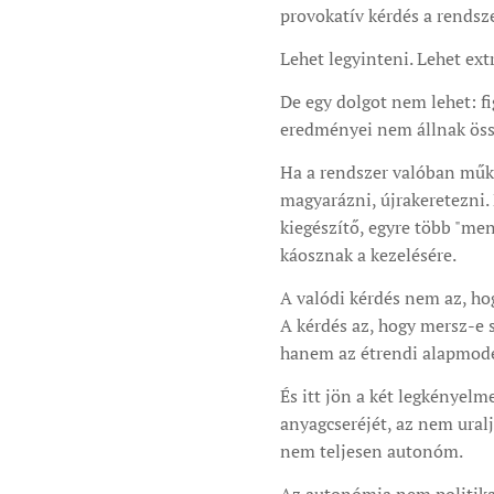
provokatív kérdés a rendsze
Lehet legyinteni. Lehet ext
De egy dolgot nem lehet: f
eredményei nem állnak ös
Ha a rendszer valóban műk
magyarázni, újrakeretezni.
kiegészítő, egyre több "m
káosznak a kezelésére.
A valódi kérdés nem az, hog
A kérdés az, hogy mersz-e 
hanem az étrendi alapmode
És itt jön a két legkényelm
anyagcseréjét, az nem uralja
nem teljesen autonóm.