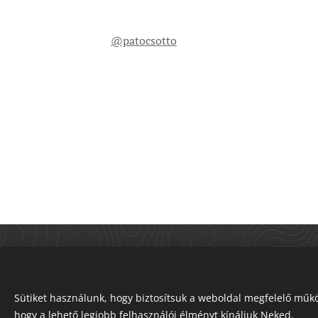
@patocsotto
Sütiket használunk, hogy biztosítsuk a weboldal megfelelő műkö
hogy a lehető legjobb felhasználói élményt kínáljuk Neked.