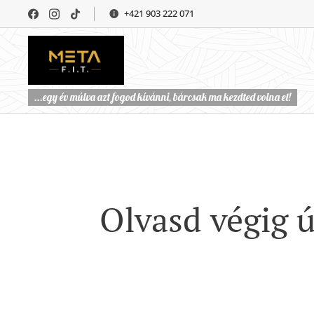
+421 903 222 071
...egy év múlva azt fogod kívánni, bárcsak ma kezdted volna el!
Olvasd végig 