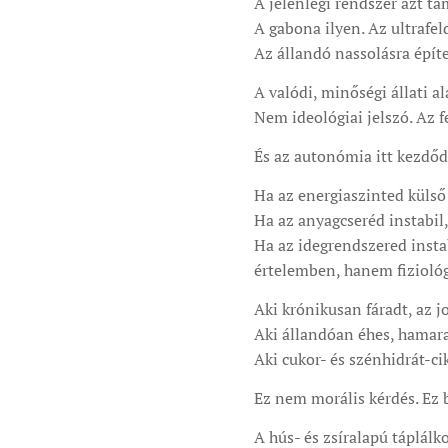
A jelenlegi rendszer azt tá
A gabona ilyen. Az ultrafeld
Az állandó nassolásra építe
A valódi, minőségi állati
Nem ideológiai jelszó. Az fe
És az autonómia itt kezdőd
Ha az energiaszinted külső 
Ha az anyagcseréd instabil,
Ha az idegrendszered insta
értelemben, hanem fiziológ
Aki krónikusan fáradt, az 
Aki állandóan éhes, hama
Aki cukor- és szénhidrát-ci
Ez nem morális kérdés. Ez 
A hús- és zsíralapú táplál