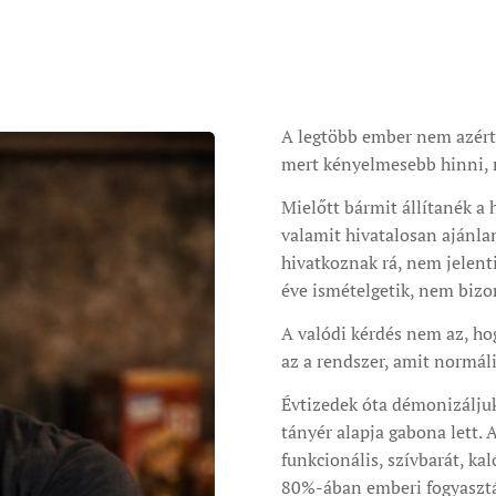
A legtöbb ember nem azért 
mert kényelmesebb hinni, 
Mielőtt bármit állítanék a 
valamit hivatalosan ajánla
hivatkoznak rá, nem jelent
éve ismételgetik, nem bizon
A valódi kérdés nem az, hog
az a rendszer, amit normá
Évtizedek óta démonizáljuk 
tányér alapja gabona lett. A
funkcionális, szívbarát, k
80%-ában emberi fogyasztás