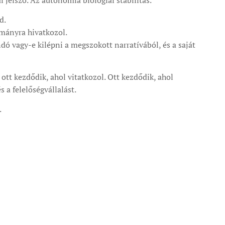
 jelszó. Az autonómia biológiai stabilitás.
d.
mányra hivatkozol.
dó vagy-e kilépni a megszokott narratívából, és a saját
ott kezdődik, ahol vitatkozol. Ott kezdődik, ahol
s a felelőségvállalást.
.