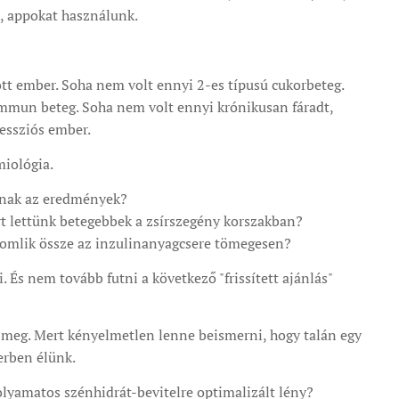
, appokat használunk.
tt ember. Soha nem volt ennyi 2-es típusú cukorbeteg.
mmun beteg. Soha nem volt ennyi krónikusan fáradt,
essziós ember.
miológia.
lanak az eredmények?
ért lettünk betegebbek a zsírszegény korszakban?
 omlik össze az inzulinanyagcsere tömegesen?
. És nem tovább futni a következő "frissített ajánlás"
 meg. Mert kényelmetlen lenne beismerni, hogy talán egy
erben élünk.
lyamatos szénhidrát-bevitelre optimalizált lény?