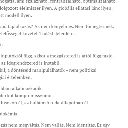
mogatja, ami skálázható, centralizálható, optimalizálható.
olgozott élelmiszer ilyen. A globális ellátási lánc ilyen.
tt modell ilyen.
 alapú táplálkozás? Az nem kényelmes. Nem tömegtermék.
lelősséget követel. Tudást. Jelenlétet.
ik.
inputoktól függ, akkor a mozgástered is attól függ majd.
 az idegrendszered is instabil.
bil, a döntéseid manipulálhatók – nem politikai
iai értelemben.
jobban alkalmazkodik.
rabb köt kompromisszumot.
klusokon él, az hullámzó tudatállapotban él.
biokémia.
kozás nem megváltás. Nem vallás. Nem identitás. Ez egy