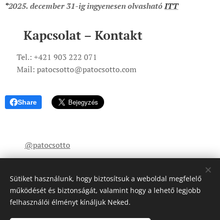
*
2025. december 31-ig ingyenesen olvasható
ITT
📞 Kapcsolat – Kontakt
📱 Tel.: +421 903 222 071
✉️ Mail: patocsotto@patocsotto.com
Share
@patocsotto
Sütiket használunk, hogy biztosítsuk a weboldal megfelelő
működését és biztonságát, valamint hogy a lehető legjobb
felhasználói élményt kínáljuk Neked.