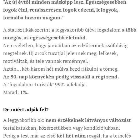
"Az új évtől minden másképp lesz. Egészségesebben
fogok élni, rendszeresen fogok edzeni, lefogyok,
formába hozom magam."
A statisztikák szerint a leggyakoribb újévi fogadalom a
több
mozgás
, az
egészségesebb életmód
.
Nem véletlen, hogy januárban az edzőtermek zsúfolásig
megtelnek. Új arcok tucatjai jelennek meg, lelkesek,
motiváltak, és tele vannak reménnyel.
Aztán… két-három hét múlva kezd ritkulni a tömeg.
Az 50. nap környékén pedig visszaáll a régi rend.
A "fogadalom-turisták" 99%-a feladja.
Marad:
1%.
De miért adják fel?
A leggyakoribb ok:
nem érzékelnek látványos változást
testalkatukban, közérzetükben vagy kondíciójukban.
Pedig a test már az első
két hét után
reagál, ha a terhelés