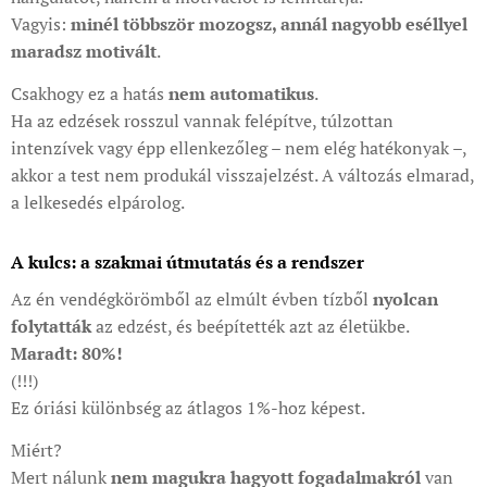
Vagyis:
minél többször mozogsz, annál nagyobb eséllyel
maradsz motivált
.
Csakhogy ez a hatás
nem automatikus
.
Ha az edzések rosszul vannak felépítve, túlzottan
intenzívek vagy épp ellenkezőleg – nem elég hatékonyak –,
akkor a test nem produkál visszajelzést. A változás elmarad,
a lelkesedés elpárolog.
A kulcs: a szakmai útmutatás és a rendszer
Az én vendégkörömből az elmúlt évben tízből
nyolcan
folytatták
az edzést, és beépítették azt az életükbe.
Maradt: 80%!
(!!!)
Ez óriási különbség az átlagos 1%-hoz képest.
Miért?
Mert nálunk
nem magukra hagyott fogadalmakról
van