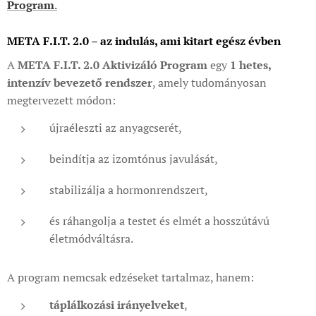
Program
.
META F.I.T. 2.0 – az indulás, ami kitart egész évben
A
META F.I.T. 2.0 Aktivizáló Program
egy
1 hetes,
intenzív bevezető rendszer
, amely tudományosan
megtervezett módon:
újraéleszti az anyagcserét,
beindítja az izomtónus javulását,
stabilizálja a hormonrendszert,
és ráhangolja a testet és elmét a hosszútávú
életmódváltásra.
A program nemcsak edzéseket tartalmaz, hanem:
táplálkozási irányelveket
,