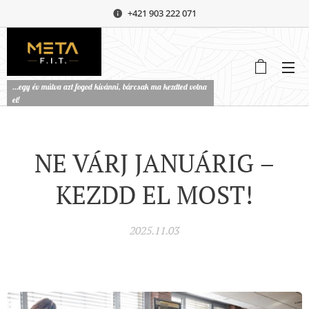
+421 903 222 071
...egy év múlva azt fogod kívánni, bárcsak ma kezdted volna
el!
NE VÁRJ JANUÁRIG –
KEZDD EL MOST!
2025.11.03