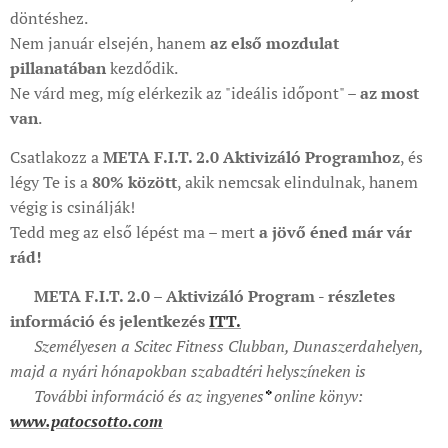
döntéshez.
Nem január elsején, hanem
az első mozdulat
pillanatában
kezdődik.
Ne várd meg, míg elérkezik az "ideális időpont" –
az most
van
.
Csatlakozz a
META F.I.T. 2.0 Aktivizáló Programhoz
, és
légy Te is a
80% között
, akik nemcsak elindulnak, hanem
végig is csinálják!
Tedd meg az első lépést ma – mert
a jövő éned már vár
rád!
🟩
META F.I.T. 2.0 – Aktivizáló Program - részletes
információ és jelentkezés
ITT.
📍
Személyesen a Scitec Fitness Clubban, Dunaszerdahelyen,
majd a nyári hónapokban szabadtéri helyszíneken is
📘
További információ és az ingyenes
*
online könyv:
www.patocsotto.com