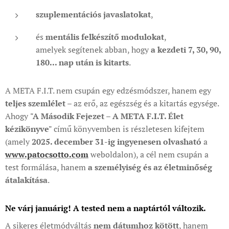
szuplementációs javaslatokat
,
és
mentális felkészítő modulokat
,
amelyek segítenek abban, hogy
a kezdeti 7, 30, 90,
180... nap után is kitarts
.
A META F.I.T. nem csupán egy edzésmódszer, hanem egy
teljes szemlélet
– az erő, az egészség és a kitartás egysége.
Ahogy
"A Második Fejezet – A META F.I.T. Élet
kézikönyve"
című könyvemben
is részletesen kifejtem
(amely
2025. december 31-ig ingyenesen olvasható
a
www.patocsotto.com
weboldalon), a cél nem csupán a
test formálása, hanem
a személyiség és az életminőség
átalakítása
.
Ne várj januárig! A tested nem a naptártól változik.
A sikeres életmódváltás
nem dátumhoz kötött
, hanem