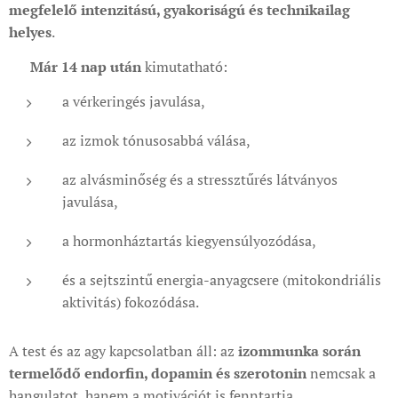
megfelelő intenzitású, gyakoriságú és technikailag
helyes
.
👉
Már 14 nap után
kimutatható:
a vérkeringés javulása,
az izmok tónusosabbá válása,
az alvásminőség és a stressztűrés látványos
javulása,
a hormonháztartás kiegyensúlyozódása,
és a sejtszintű energia-anyagcsere (mitokondriális
aktivitás) fokozódása.
A test és az agy kapcsolatban áll: az
izommunka során
termelődő endorfin, dopamin és szerotonin
nemcsak a
hangulatot, hanem a motivációt is fenntartja.