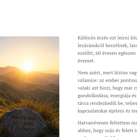
Különös érzés ezt leírni k
lezárásokról beszélnek, las
ezelőtt, 60 évesen egésze
évemet.
Nem azért, mert biztos vag
valamire: az ember pontosa
valaki azt hiszi, hogy már 
gondolkodása, energiája és
távra rendezkedik be, telj
kapcsolatokat építeni és te
Hatvanévesen feltettem ma
ahhoz, hogy száz év felett i