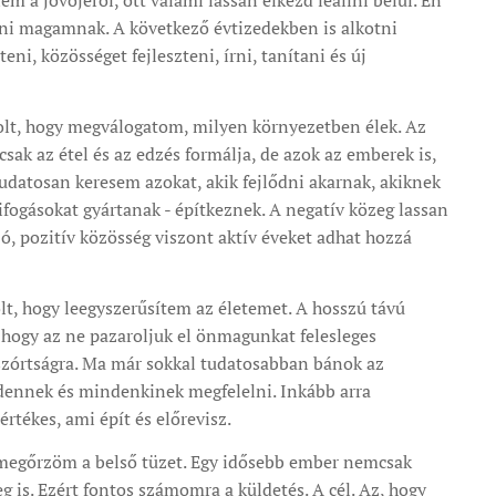
em a jövőjéről, ott valami lassan elkezd leállni belül. Én
i magamnak. A következő évtizedekben is alkotni
ni, közösséget fejleszteni, írni, tanítani és új
lt, hogy megválogatom, milyen környezetben élek. Az
ak az étel és az edzés formálja, de azok az emberek is,
Tudatosan keresem azokat, akik fejlődni akarnak, akiknek
ifogásokat gyártanak - építkeznek. A negatív közeg lassan
 jó, pozitív közösség viszont aktív éveket adhat hozzá
t, hogy leegyszerűsítem az életemet. A hosszú távú
, hogy az ne pazaroljuk el önmagunkat felesleges
szórtságra. Ma már sokkal tudatosabban bánok az
ennek és mindenkinek megfelelni. Inkább arra
rtékes, ami épít és előrevisz.
 megőrzöm a belső tüzet. Egy idősebb ember nemcsak
ileg is. Ezért fontos számomra a küldetés. A cél. Az, hogy