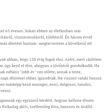
özel 63 évesen. Sokan ebben az életkorban már
sításról, visszavonulásról, túlélésről. Én három évvel
n más döntést hoztam: megterveztem a következő 60
yok abban, hogy 120 évig fogok élni. Azért, mert rájöttem
n úgy kezd el élni, ahogyan a jövőjéről gondolkodik. Ha
csak néhány "jobb év" van előtte, annak a teste,
 napi döntései ehhez igazodnak. Ha viszont valaki hosszú
esen másképp kezd mozogni, enni, dolgozni, tanulni,
rvezni.
gamnak egy egyszerű kérdést: hogyan kellene élnem
s fizikailag aktív, szellemileg friss, hasznos és önálló