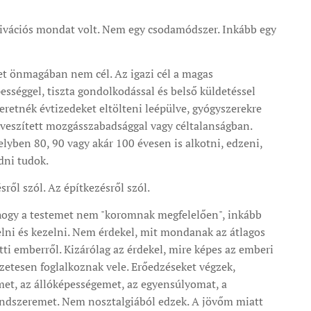
ivációs mondat volt. Nem egy csodamódszer. Inkább egy
et önmagában nem cél. Az igazi cél a magas
ességgel, tiszta gondolkodással és belső küldetéssel
eretnék évtizedeket eltölteni leépülve, gyógyszerekre
veszített mozgásszabadsággal vagy céltalanságban.
lyben 80, 90 vagy akár 100 évesen is alkotni, edzeni,
ődni tudok.
sről szól. Az építkezésről szól.
 hogy a testemet nem "koromnak megfelelően", inkább
lni és kezelni. Nem érdekel, mit mondanak az átlagos
etti emberről. Kizárólag az érdekel, mire képes az emberi
ezetesen foglalkoznak vele. Erőedzéseket végzek,
et, az állóképességemet, az egyensúlyomat, a
endszeremet. Nem nosztalgiából edzek. A jövőm miatt