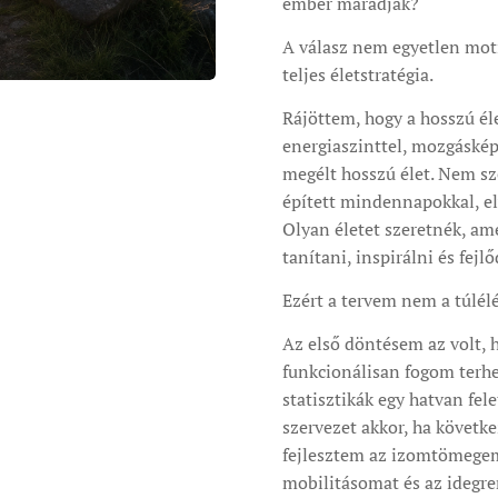
ember maradjak?
A válasz nem egyetlen mot
teljes életstratégia.
Rájöttem, hogy a hosszú él
energiaszinttel, mozgáskép
megélt hosszú élet. Nem sz
épített mindennapokkal, el
Olyan életet szeretnék, ame
tanítani, inspirálni és fejl
Ezért a tervem nem a túlélé
Az első döntésem az volt,
funkcionálisan fogom terhe
statisztikák egy hatvan fel
szervezet akkor, ha követk
fejlesztem az izomtömegem
mobilitásomat és az idegr