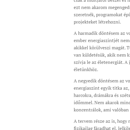
csak a múltjáról beszél és n
ezt nem akarom megengedn
szeretnék, programokat építe
projekteket létrehozni.
A harmadik döntésem az vo
ember energiaszintjét nemcs
akikkel körülveszi magát. 
van küldetésük, akik nem k
szívja le az életenergiát. A
életünkhöz.
A negyedik döntésem az vol
energiaszint egyik titka az
harcokra, drámákra és szét
időmmel. Nem akarok mind
koncentrálok, ami valóban é
A tervem része az is, hogy
fizikailag fáradhat el, lelk