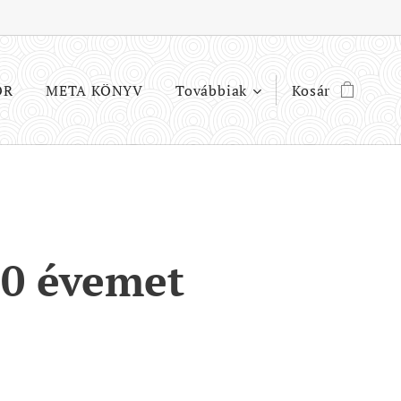
OR
META KÖNYV
Továbbiak
Kosár
60 évemet