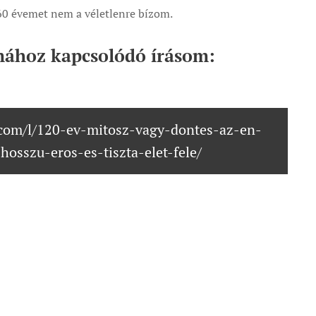
60 évemet nem a véletlenre bízom.
mához kapcsolódó írásom:
com/l/120-ev-mitosz-vagy-dontes-az-en-
hosszu-eros-es-tiszta-elet-fele/