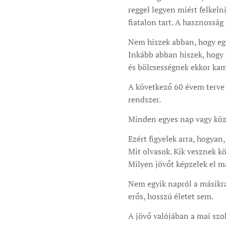
reggel legyen miért felkeln
fiatalon tart. A hasznosság 
Nem hiszek abban, hogy egy
Inkább abban hiszek, hogy a
és bölcsességnek ekkor kama
A következő 60 évem terve
rendszer.
Minden egyes nap vagy közel
Ezért figyelek arra, hogya
Mit olvasok. Kik vesznek k
Milyen jövőt képzelek el 
Nem egyik napról a másikr
erős, hosszú életet sem.
A jövő valójában a mai szo