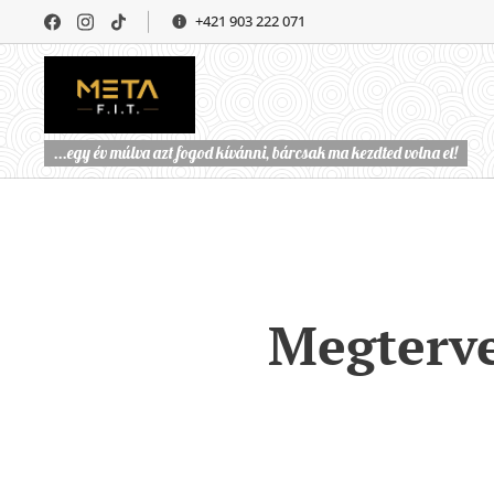
+421 903 222 071
...egy év múlva azt fogod kívánni, bárcsak ma kezdted volna el!
Megterve