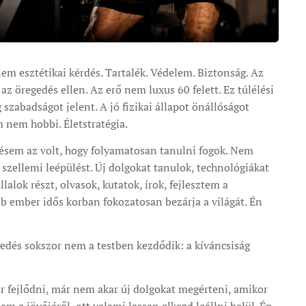
 esztétikai kérdés. Tartalék. Védelem. Biztonság. Az
az öregedés ellen. Az erő nem luxus 60 felett. Ez túlélési
zabadságot jelent. A jó fizikai állapot önállóságot
m nem hobbi. Életstratégia.
ésem az volt, hogy folyamatosan tanulni fogok. Nem
ellemi leépülést. Új dolgokat tanulok, technológiákat
llalok részt, olvasok, kutatok, írok, fejlesztem a
 ember idős korban fokozatosan bezárja a világát. Én
edés sokszor nem a testben kezdődik: a kíváncsiság
 fejlődni, már nem akar új dolgokat megérteni, amikor