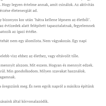
i. Hogy legyen értelme annak, amit csinálok. Az aktivitás
érzése életenergiát ad.
 bizonyos kor után "hátra kellene lépnem az életből".
z évtizedek alatt felépített tapasztalatnak, fegyelemnek
tozik az igazi értéke.
 tehát nem egy álomlista. Nem vágyakozás. Egy napi
ebb visz ehhez az élethez, vagy eltávolít tőle.
n, mennyit alszom. Mit eszem. Hogyan és mennyit edzek.
örül. Min gondolkodom. Milyen szavakat használok.
magamnak.
a öregszünk meg. És nem egyik napról a másikra építünk
kásaink által körvonalazódik.