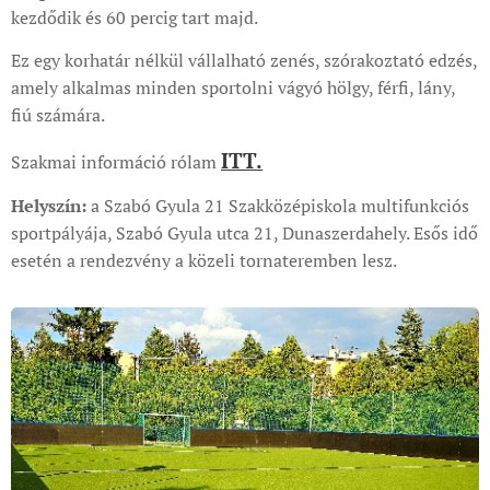
kezdődik és 60 percig tart majd.
Ez egy korhatár nélkül vállalható zenés, szórakoztató edzés,
amely alkalmas minden sportolni vágyó hölgy, férfi, lány,
fiú számára.
I
T
T.
Szakmai információ rólam
Helyszín:
a Szabó Gyula 21 Szakközépiskola multifunkciós
sportpályája, Szabó Gyula utca 21, Dunaszerdahely. Esős idő
esetén a rendezvény a közeli tornateremben lesz.