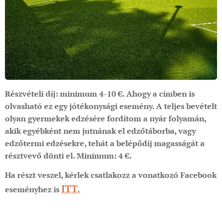
Részvételi díj: minimum 4-10 €. Ahogy a címben is
olvasható ez egy jótékonysági esemény. A teljes bevételt
olyan gyermekek edzésére fordítom a nyár folyamán,
akik egyébként nem jutnának el edzőtáborba, vagy
edzőtermi edzésekre, tehát a belépődíj magasságát a
résztvevő dönti el. Minimum: 4 €.
Ha részt veszel, kérlek csatlakozz a vonatkozó Facebook
ITT.
eseményhez is