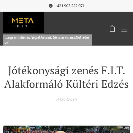
+421 903 222 071
...egy év múlva azt fogod kívánni, bárcsak ma kezdted volna
el!
Jótékonysági zenés F.I.T.
Alakformáló Kültéri Edzés
2024.07.15