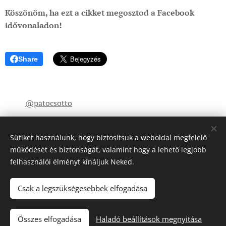
Köszönöm, ha ezt a cikket megosztod a Facebook
idővonaladon!
Share
@patocsotto
Sütiket használunk, hogy biztosítsuk a weboldal megfelelő
működését és biztonságát, valamint hogy a lehető legjobb
felhasználói élményt kínáljuk Neked.
© 2023 - 2026 Patócs Ottó blogja. Minden jog fenntartva.
Csak a legszükségesebbek elfogadása
YouTube: @patocsotto
https://patocsotto.com
Sütik
Összes elfogadása
Haladó beállítások megnyitása