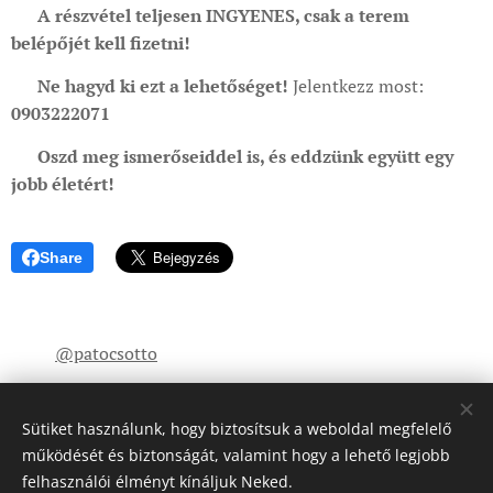
💰 A részvétel teljesen INGYENES, csak a terem
belépőjét kell fizetni!
🚀
Ne hagyd ki ezt a lehetőséget!
Jelentkezz most:
📞
0903222071
💬
Oszd meg ismerőseiddel is, és eddzünk együtt egy
jobb életért!
🔥
Share
@patocsotto
Sütiket használunk, hogy biztosítsuk a weboldal megfelelő
működését és biztonságát, valamint hogy a lehető legjobb
felhasználói élményt kínáljuk Neked.