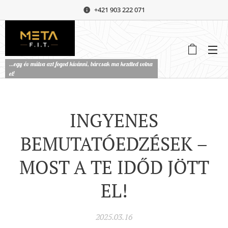
+421 903 222 071
...egy év múlva azt fogod kívánni, bárcsak ma kezdted volna
el!
INGYENES
BEMUTATÓEDZÉSEK –
MOST A TE IDŐD JÖTT
EL!
2025.03.16