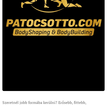
Szeretnél jobb formába kerülni? Erősebb, fittebb,