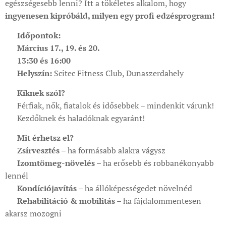
egészségesebb lenni? Itt a tökéletes alkalom, hogy
ingyenesen kipróbáld, milyen egy profi edzésprogram!
📅
Időpontok:
✅
Március 17., 19. és 20.
🕜
13:30 és 16:00
📍
Helyszín:
Scitec Fitness Club, Dunaszerdahely
💥
Kiknek szól?
🔹 Férfiak, nők, fiatalok és idősebbek – mindenkit várunk!
🔹 Kezdőknek és haladóknak egyaránt!
💪
Mit érhetsz el?
✅
Zsírvesztés
– ha formásabb alakra vágysz
✅
Izomtömeg-növelés
– ha erősebb és robbanékonyabb
lennél
✅
Kondíciójavítás
– ha állóképességedet növelnéd
✅
Rehabilitáció & mobilitás
– ha fájdalommentesen
akarsz mozogni