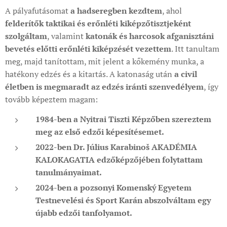
A pályafutásomat
a hadseregben kezdtem
, ahol
felderítők taktikai és erőnléti kiképzőtisztjeként
szolgáltam
, valamint
katonák és harcosok afganisztáni
bevetés előtti erőnléti kiképzését vezettem
. Itt tanultam
meg, majd tanítottam, mit jelent a kőkemény munka, a
hatékony edzés és a kitartás. A katonaság után
a civil
életben is megmaradt az edzés iránti szenvedélyem
, így
tovább képeztem magam:
1984-ben a Nyitrai Tiszti Képzőben szereztem
meg az első edzői képesítésemet.
2022-ben Dr. Július Karabinoš AKADÉMIA
KALOKAGATIA edzőképzőjében folytattam
tanulmányaimat.
2024-ben a pozsonyi Komenský Egyetem
Testnevelési és Sport Karán abszolváltam egy
újabb edzői tanfolyamot.