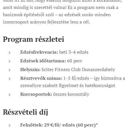
amit mindig is szerettél volna! Ez a program nem csak a
hasizmok építéséről szól – az edzések során minden
izomcsoport arányos fejlesztése lesz a cél.
Program részletei
Edzésfrekvencia:
heti 3-4 edzés
Edzések időtartama:
60 perc
Helyszín:
Scitec Fitness Club Dunaszerdahely
Résztvevők száma:
1-3 fő/edzés – így biztosítva a
személyre szabott figyelmet és hatékonyságot
Korcsoportok
:
összes korosztály
Részvételi díj
Felnőttek:
29 €/fő/
edzés (60 perc)*