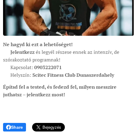
Ne hagyd ki ezt a lehetőséget!
📅
Jelentkezz
és legyél részese ennek az intenzív, de
szórakoztató programnak!
📞 Kapcsolat:
0903222071
📍 Helyszín:
Scitec Fitness Club Dunaszerdahely
Építsd fel a tested, és fedezd fel, milyen messzire
juthatsz – jelentkezz most!
💪
Share