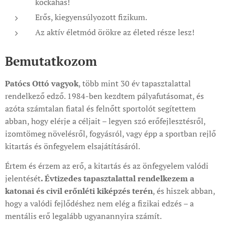
kockahas!
Erős, kiegyensúlyozott fizikum.
Az aktív életmód örökre az életed része lesz!
Bemutatkozom
Patócs Ottó vagyok
, több mint 30 év tapasztalattal
rendelkező edző. 1984-ben kezdtem pályafutásomat, és
azóta számtalan fiatal és felnőtt sportolót segítettem
abban, hogy elérje a céljait – legyen szó erőfejlesztésről,
izomtömeg növelésről, fogyásról, vagy épp a sportban rejlő
kitartás és önfegyelem elsajátításáról.
Értem és érzem az erő, a kitartás és az önfegyelem valódi
jelentését
. Évtizedes tapasztalattal rendelkezem a
katonai és civil erőnléti kiképzés terén
, és hiszek abban,
hogy a valódi fejlődéshez nem elég a fizikai edzés – a
mentális erő legalább ugyanannyira számít.