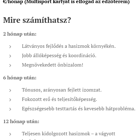
€/hónap (Multisport kártyát is elfogad az edzőterem)
Mire számíthatsz?
2 hónap után:
Látványos fejlődés a hasizmok környékén.
Jobb állóképesség és koordináció.
Megnövekedett önbizalom!
6 hónap után:
Tónusos, arányosan fejlett izomzat.
Fokozott erő és teljesítőképesség.
Egészségesebb testtartás és kevesebb hátprobléma.
12 hónap után:
Teljesen kidolgozott hasizmok – a vágyott