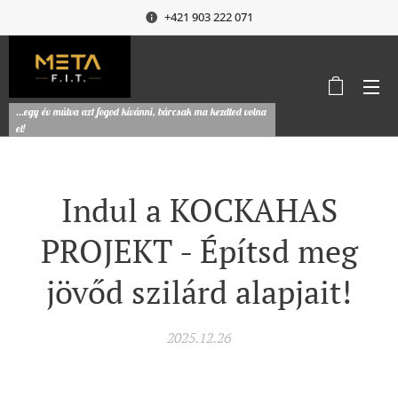
+421 903 222 071
...egy év múlva azt fogod kívánni, bárcsak ma kezdted volna
el!
Indul a KOCKAHAS
PROJEKT - Építsd meg
jövőd szilárd alapjait!
2025.12.26