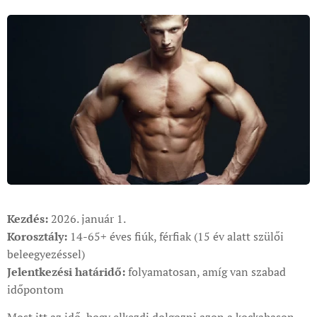
Kezdés:
2026. január 1.
Korosztály:
14-65+ éves fiúk, férfiak (15 év alatt szülői
beleegyezéssel)
Jelentkezési határidő:
folyamatosan, amíg van szabad
időpontom
Most itt az idő, hogy elkezdj dolgozni azon a kockahason,