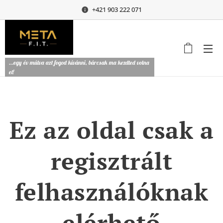
+421 903 222 071
...egy év múlva azt fogod kívánni, bárcsak ma kezdted volna
el!
Ez az oldal csak a
regisztrált
felhasználóknak
elérhető