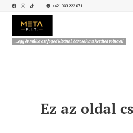
+421 903 222 071
...egy év múlva azt fogod kívánni, bárcsak ma kezdted volna el!
Ez az oldal c