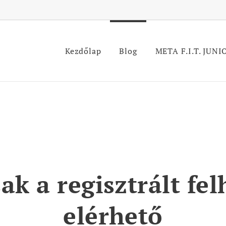
Kezdőlap
Blog
META F.I.T. JUNI
sak a regisztrált f
elérhető