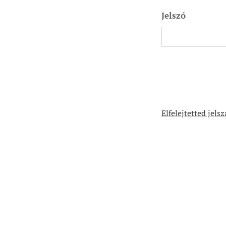
Jelszó
Elfelejtetted jels