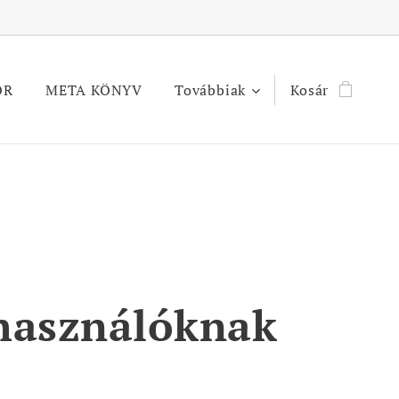
OR
META KÖNYV
Továbbiak
Kosár
elhasználóknak