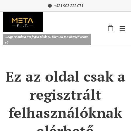
+421 903 222 071
...egy év múlva azt fogod kívánni, bárcsak ma kezdted volna
el!
Ez az oldal csak a
regisztrált
felhasználóknak
elérhető