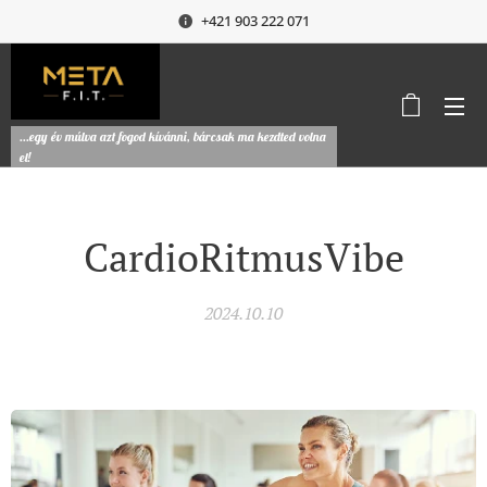
+421 903 222 071
...egy év múlva azt fogod kívánni, bárcsak ma kezdted volna
el!
CardioRitmusVibe
2024.10.10