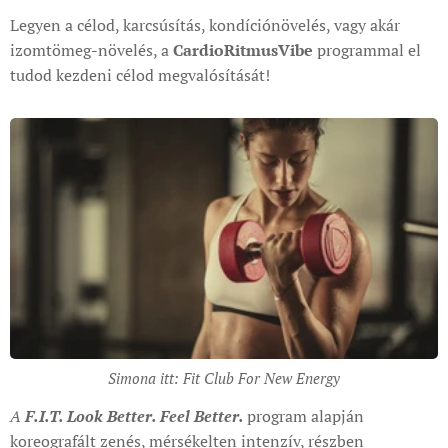
Legyen a célod, karcsúsítás, kondíciónövelés, vagy akár
izomtömeg-növelés, a
CardioRitmusVibe
programmal el
tudod kezdeni célod megvalósítását!
Simona itt: Fit Club For New Energy
A
F.I.T. Look Better. Feel Better.
program alapján
koreografált zenés, mérsékelten intenzív, részben