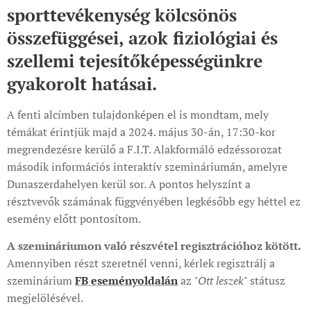
sporttevékenység kölcsönös
összefüggései, azok fiziológiai és
szellemi tejesítőképességünkre
gyakorolt hatásai.
A fenti alcímben tulajdonképen el is mondtam, mely
témákat érintjük majd a 2024. május 30-án, 17:30-kor
megrendezésre kerülő a F.I.T. Alakformáló edzéssorozat
második információs interaktív szemináriumán, amelyre
Dunaszerdahelyen kerül sor. A pontos helyszínt a
résztvevők számának függvényében legkésőbb egy héttel ez
esemény előtt pontosítom.
A szemináriumon való részvétel regisztrációhoz kötött.
Amennyiben részt szeretnél venni, kérlek regisztrálj a
szeminárium
FB eseményoldalán
az
"Ott leszek"
státusz
megjelölésével.