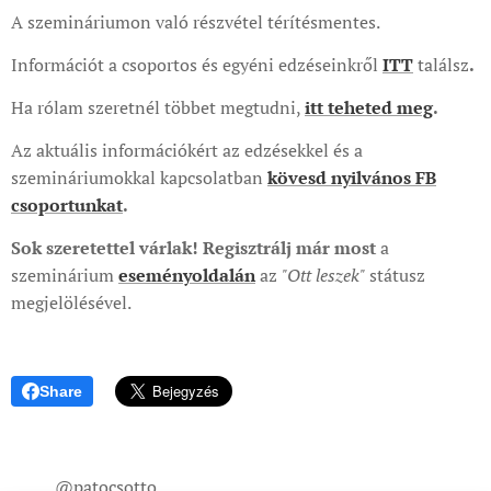
A szemináriumon való részvétel térítésmentes.
Információt a csoportos és egyéni edzéseinkről
ITT
találsz
.
Ha rólam szeretnél többet megtudni,
itt teheted meg
.
Az aktuális információkért az edzésekkel és a
szemináriumokkal kapcsolatban
kövesd nyilvános FB
csoportunkat
.
Sok szeretettel várlak! Regisztrálj már most
a
szeminárium
eseményoldalán
az
"Ott leszek"
státusz
megjelölésével.
Share
@patocsotto