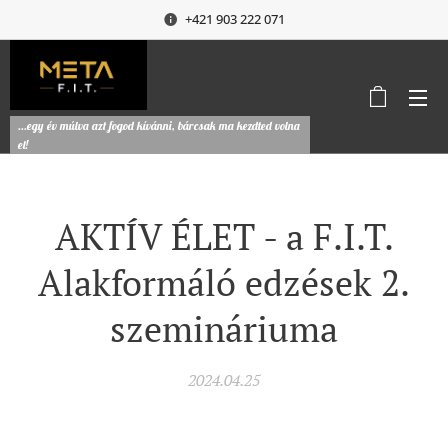
+421 903 222 071
...egy év múlva azt fogod kívánni, bárcsak ma kezdted volna
el!
AKTÍV ÉLET - a F.I.T.
Alakformáló edzések 2.
szemináriuma
2024.04.25