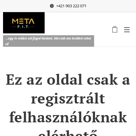
+421 903 222 071
...egy év múlva azt fogod kívánni, bárcsak ma kezdted volna
el!
Ez az oldal csak a
regisztrált
felhasználóknak
elérhető