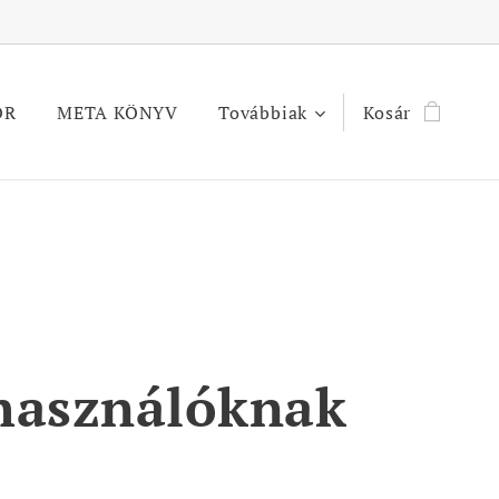
OR
META KÖNYV
Továbbiak
Kosár
elhasználóknak