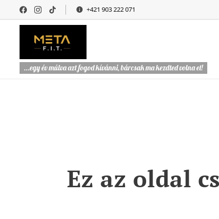
+421 903 222 071
...egy év múlva azt fogod kívánni, bárcsak ma kezdted volna el!
Ez az oldal c