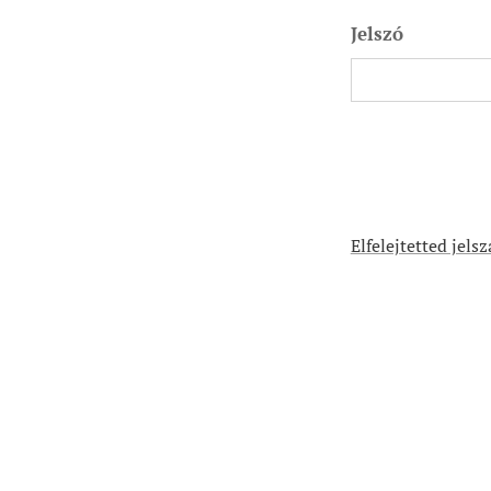
Jelszó
Elfelejtetted jels