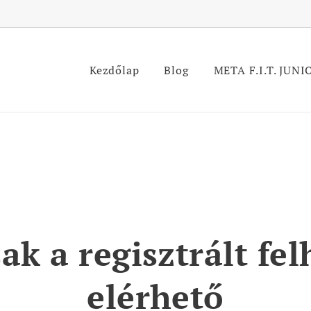
Kezdőlap
Blog
META F.I.T. JUNI
sak a regisztrált f
elérhető